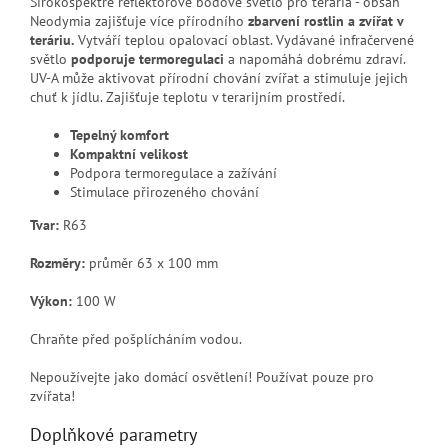
Širokospektré reflektorové bodové světlo pro terária - obsah
Neodymia zajišťuje více přírodního
zbarvení rostlin a zvířat v
teráriu.
Vytváří teplou opalovací oblast. Vydávané infračervené
světlo
podporuje termoregulaci
a napomáhá dobrému zdraví.
UV-A může aktivovat přírodní chování zvířat a stimuluje jejich
chuť k jídlu. Zajišťuje teplotu v terarijním prostředí.
Tepelný komfort
Kompaktní velikost
Podpora termoregulace a zažívání
Stimulace přirozeného chování
Tvar:
R63
Rozměry:
průměr 63 x 100 mm
Výkon:
100 W
Chraňte před pošplícháním vodou.
Nepoužívejte jako domácí osvětlení! Používat pouze pro
zvířata!
Doplňkové parametry