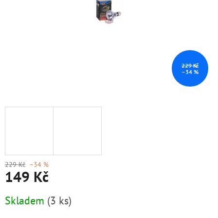
229 Kč
–34 %
229 Kč
–34 %
149 Kč
Měrná
Skladem
(3 ks)
cena: