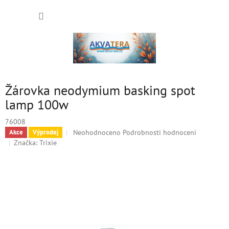
Přejít
NÁKUP
na
obsah
KOŠÍK
Žárovka neodymium basking spot
lamp 100w
76008
Průměrné
Neohodnoceno
Podrobnosti hodnocení
Akce
Výprodej
hodnocení
Značka:
Trixie
produktu
je
0,0
z
5
hvězdiček.