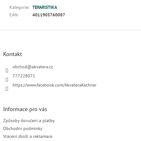
Kategorie
:
TERARISTIKA
EAN
:
4011905760087
Z
á
p
a
Kontakt
t
í
obchod
@
akvatera.cz
777228071
https://www.facebook.com/AkvateraKechner
Informace pro vás
Způsoby doručení a platby
Obchodní podmínky
Vrácení zboží a reklamace