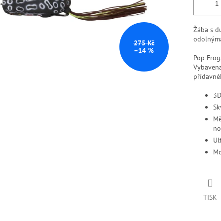
Žába s du
odolnýma
275 Kč
–14 %
Pop Frog,
Vybavena
přídavné
3D
Sk
Mě
no
Ul
Mo
TISK