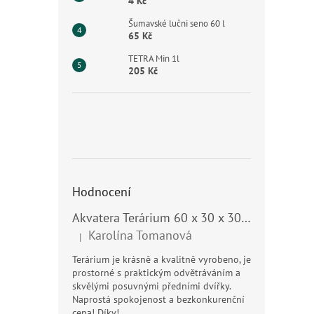
n
4 Kč
e
Šumavské lučni seno 60 l
l
65 Kč
TETRA Min 1l
205 Kč
Hodnocení
Akvatera Terárium 60 x 30 x 30 cm, 54 litrů
Karolína Tomanová
|
Hodnocení produktu je 5 z 5 hvězdiček.
Terárium je krásně a kvalitně vyrobeno, je
prostorné s praktickým odvětráváním a
skvělými posuvnými předními dvířky.
Naprostá spokojenost a bezkonkurenční
cena! Díky!