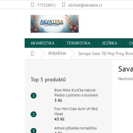
Přejít
777228071
obchod@akvatera.cz
na
obsah
AKVARISTIKA
TERARISTIKA
JEZÍRKA
C
Domů
RYBAŘINA
Savage Gear 3D Pop Frog Bro
P
Sava
o
s
Průměr
Top 5 produktů
Neohod
t
hodnoce
r
produkt
Bow Wow Kulička natural
a
Prebio s plícemi a inulinem
je
3 Kč
n
0,0
z
n
Fox Mini Craw 6cm UV Red
5
í
Head
hvězdiče
43 Kč
p
a
Atman přísavka na hadičku