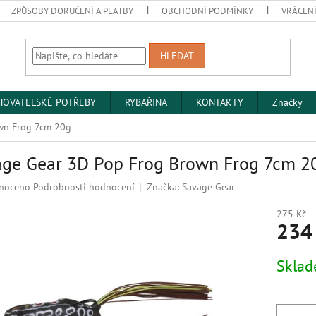
ZPŮSOBY DORUČENÍ A PLATBY
OBCHODNÍ PODMÍNKY
VRÁCENÍ
HLEDAT
HOVATELSKÉ POTŘEBY
RYBAŘINA
KONTAKTY
Značky
wn Frog 7cm 20g
ge Gear 3D Pop Frog Brown Frog 7cm 2
né
noceno
Podrobnosti hodnocení
Značka:
Savage Gear
ní
u
275 Kč
234
Měrná
Skla
cena:
k.