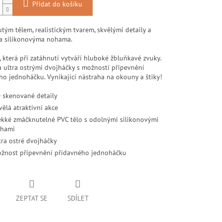
Přidat do košíku
tým tělem, realistickým tvarem, skvělými detaily a
 silikonovýma nohama.
 která při zatáhnutí vytváří hluboké žbluňkavé zvuky.
 ultra ostrými dvojháčky s možností připevnění
ho jednoháčku. Vynikající nástraha na okouny a štiky!
 skenované detaily
vělá atraktivní akce
kké zmáčknutelné PVC tělo s odolnými silikonovými
hami
tra ostré dvojháčky
žnost připevnění přídavného jednoháčku
ZEPTAT SE
SDÍLET