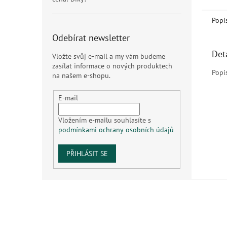
Popi
Odebírat newsletter
Det
Vložte svůj e-mail a my vám budeme
zasílat informace o nových produktech
Popi
na našem e-shopu.
E-mail
Vložením e-mailu souhlasíte s
podmínkami ochrany osobních údajů
PŘIHLÁSIT SE
Z
á
p
a