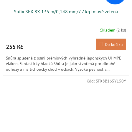
Sufix SFX 8X 135 m/0,148 mm/7,7 kg tmavě zelená
Skladem
(2 ks)
Do košíku
255 Kč
Šnůra spletená z osmi prémiových výhradně japonských UHMPE
vláken. Fantasticky hladká šňůra je jako stvořená pro dlouhé
odhozy a má tichoučký chod v očkách. Vysoká pevnost v...
Kód:
SFX8B165Y150Y