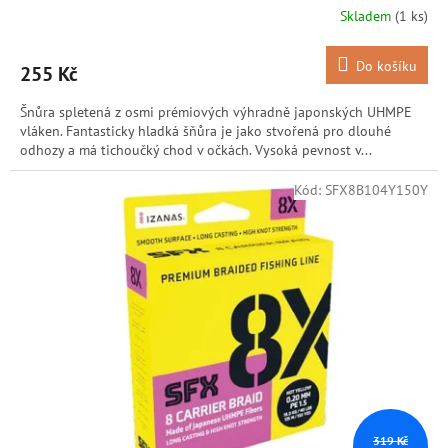
Skladem
(1 ks)
Do košíku
255 Kč
Šnůra spletená z osmi prémiových výhradně japonských UHMPE
vláken. Fantasticky hladká šňůra je jako stvořená pro dlouhé
odhozy a má tichoučký chod v očkách. Vysoká pevnost v...
Kód:
SFX8B104Y150Y
319 Kč