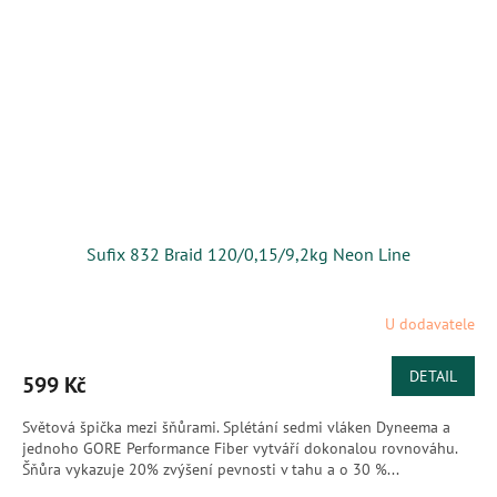
Sufix 832 Braid 120/0,15/9,2kg Neon Line
U dodavatele
DETAIL
599 Kč
Světová špička mezi šňůrami. Splétání sedmi vláken Dyneema a
jednoho GORE Performance Fiber vytváří dokonalou rovnováhu.
Šňůra vykazuje 20% zvýšení pevnosti v tahu a o 30 %...