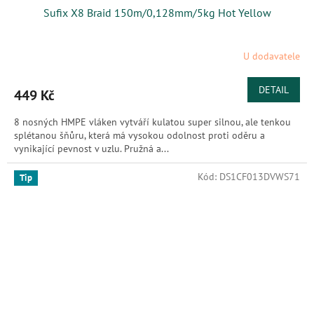
Sufix X8 Braid 150m/0,128mm/5kg Hot Yellow
U dodavatele
DETAIL
449 Kč
8 nosných HMPE vláken vytváří kulatou super silnou, ale tenkou
splétanou šňůru, která má vysokou odolnost proti oděru a
vynikající pevnost v uzlu. Pružná a...
Kód:
DS1CF013DVWS71
Tip