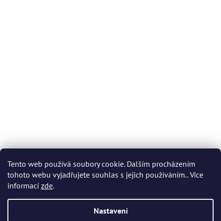
Tento web používá soubory cookie. Dalším procházením
tohoto webu vyjadřujete souhlas s jejich používáním.. Více
informací
zde
.
Nastavení
Vytvořil Shoptet