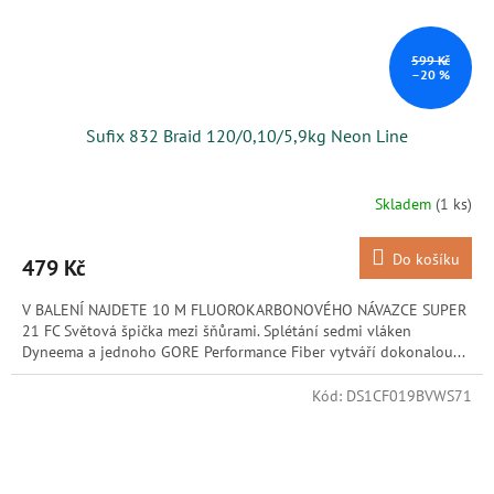
599 Kč
–20 %
Sufix 832 Braid 120/0,10/5,9kg Neon Line
Skladem
(1 ks)
Do košíku
479 Kč
V BALENÍ NAJDETE 10 M FLUOROKARBONOVÉHO NÁVAZCE SUPER
21 FC Světová špička mezi šňůrami. Splétání sedmi vláken
Dyneema a jednoho GORE Performance Fiber vytváří dokonalou...
Kód:
DS1CF019BVWS71