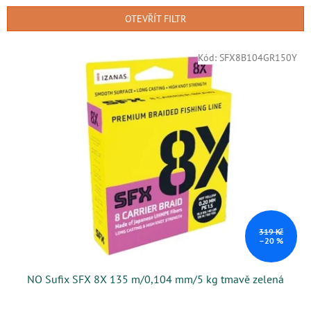
n
OTEVŘÍT FILTR
í
p
V
r
Kód:
SFX8B104GR150Y
ý
o
p
d
i
u
s
k
p
t
r
ů
o
d
u
k
t
ů
319 Kč
–20 %
NO Sufix SFX 8X 135 m/0,104 mm/5 kg tmavě zelená