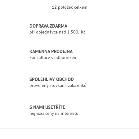
12
položek celkem
O
v
l
DOPRAVA ZDARMA
á
při objednávce nad 1.500,- Kč
d
a
c
í
KAMENNÁ PRODEJNA
p
konzultace s odborníkem
r
v
k
SPOLEHLIVÝ OBCHOD
y
prověřený stovkami zákazníků
v
ý
p
i
S NÁMI UŠETŘÍTE
s
nejnižší ceny na internetu
u
Z
á