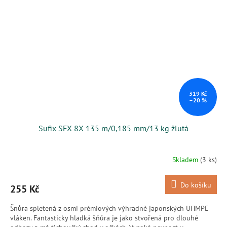
319 Kč
–20 %
Sufix SFX 8X 135 m/0,185 mm/13 kg žlutá
Skladem
(3 ks)
Do košíku
255 Kč
Šnůra spletená z osmi prémiových výhradně japonských UHMPE
vláken. Fantasticky hladká šňůra je jako stvořená pro dlouhé