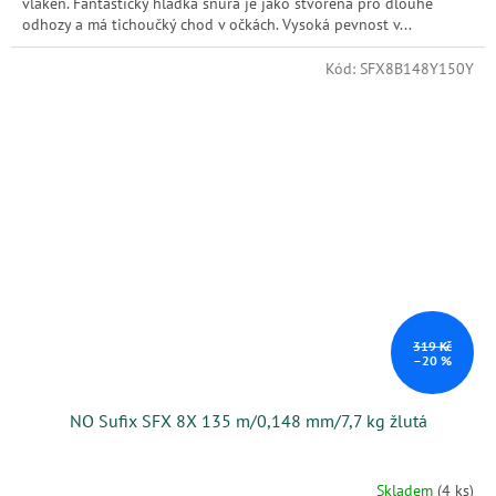
vláken. Fantasticky hladká šňůra je jako stvořená pro dlouhé
odhozy a má tichoučký chod v očkách. Vysoká pevnost v...
Kód:
SFX8B148Y150Y
319 Kč
–20 %
NO Sufix SFX 8X 135 m/0,148 mm/7,7 kg žlutá
Skladem
(4 ks)