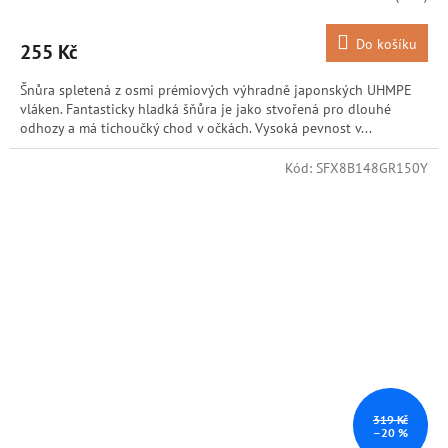
Do košíku
255 Kč
Šnůra spletená z osmi prémiových výhradně japonských UHMPE
vláken. Fantasticky hladká šňůra je jako stvořená pro dlouhé
odhozy a má tichoučký chod v očkách. Vysoká pevnost v...
Kód:
SFX8B148GR150Y
319 Kč
–20 %