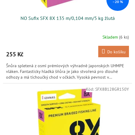
–20 %
NO Sufix SFX 8X 135 m/0,104 mm/5 kg žlutá
Skladem
(6 ks)
Do košíku
255 Kč
Šnůra spletená z osmi prémiových výhradně japonských UHMPE
vláken. Fantasticky hladká šňůra je jako stvořená pro dlouhé
odhozy a má tichoučký chod v očkách. Vysoká pevnost v...
Kód:
SFX8B128GR150Y