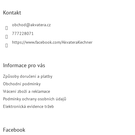
p
a
Kontakt
t
í
obchod
@
akvatera.cz
777228071
https://www.facebook.com/AkvateraKechner
Informace pro vás
Způsoby doručení a platby
Obchodní podmínky
Vrácení zboží a reklamace
Podmínky ochrany osobních údajů
Elektronická evidence tržeb
Facebook