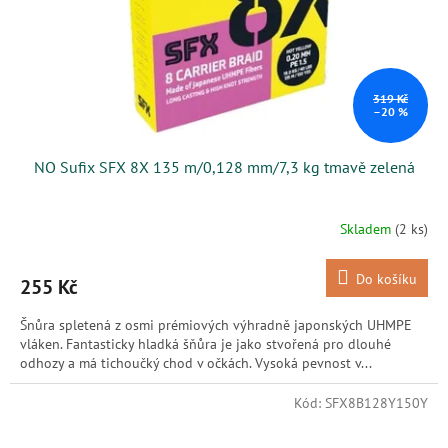
319 Kč
–20 %
NO Sufix SFX 8X 135 m/0,128 mm/7,3 kg tmavě zelená
Skladem
(2 ks)
Do košíku
255 Kč
Šnůra spletená z osmi prémiových výhradně japonských UHMPE
vláken. Fantasticky hladká šňůra je jako stvořená pro dlouhé
odhozy a má tichoučký chod v očkách. Vysoká pevnost v...
Kód:
SFX8B128Y150Y