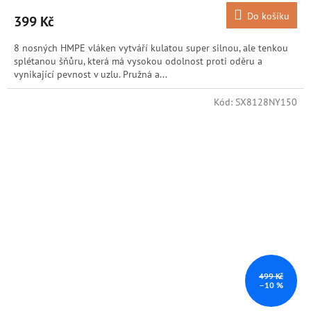
Do košíku
399 Kč
8 nosných HMPE vláken vytváří kulatou super silnou, ale tenkou
splétanou šňůru, která má vysokou odolnost proti oděru a
vynikající pevnost v uzlu. Pružná a...
Kód:
SX8128NY150
499 Kč
–10 %