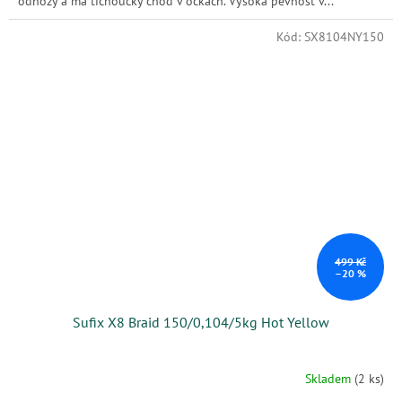
odhozy a má tichoučký chod v očkách. Vysoká pevnost v...
Kód:
SX8104NY150
499 Kč
–20 %
Sufix X8 Braid 150/0,104/5kg Hot Yellow
Skladem
(2 ks)