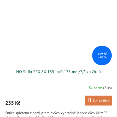
319 Kč
–20 %
NO Sufix SFX 8X 135 m/0,128 mm/7,3 kg žlutá
Skladem
(2 ks)
Do košíku
255 Kč
Šnůra spletená z osmi prémiových výhradně japonských UHMPE