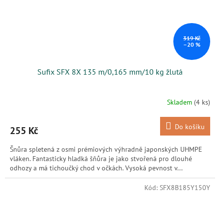
319 Kč
–20 %
Sufix SFX 8X 135 m/0,165 mm/10 kg žlutá
Skladem
(4 ks)
Do košíku
255 Kč
Šnůra spletená z osmi prémiových výhradně japonských UHMPE
vláken. Fantasticky hladká šňůra je jako stvořená pro dlouhé
odhozy a má tichoučký chod v očkách. Vysoká pevnost v...
Kód:
SFX8B185Y150Y