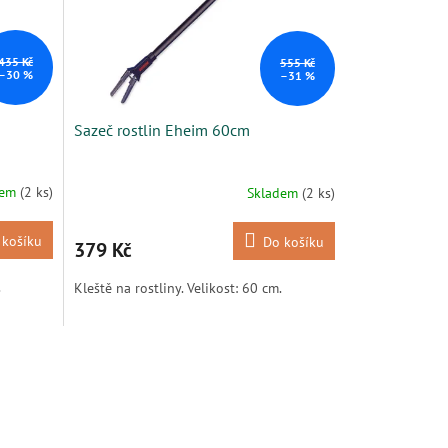
435 Kč
555 Kč
–30 %
–31 %
Sazeč rostlin Eheim 60cm
dem
(2 ks)
Skladem
(2 ks)
 košíku
Do košíku
379 Kč
.
Kleště na rostliny. Velikost: 60 cm.