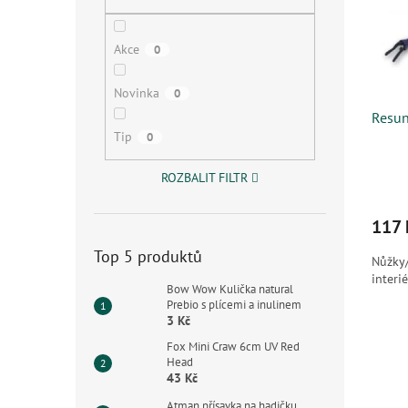
s
o
n
p
d
e
r
u
l
Akce
0
o
k
d
t
Novinka
0
u
ů
Resun
k
Tip
0
t
ů
ROZBALIT FILTR
117 
Top 5 produktů
Nůžky/
interi
Bow Wow Kulička natural
Prebio s plícemi a inulinem
3 Kč
Fox Mini Craw 6cm UV Red
Head
43 Kč
Atman přísavka na hadičku