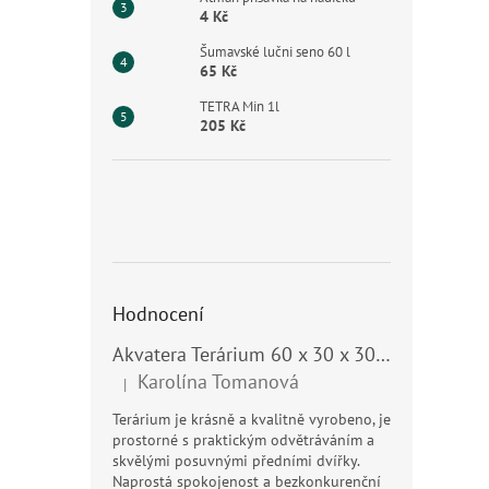
4 Kč
Šumavské lučni seno 60 l
65 Kč
TETRA Min 1l
205 Kč
Hodnocení
Akvatera Terárium 60 x 30 x 30 cm, 54 litrů
Karolína Tomanová
|
Hodnocení produktu je 5 z 5 hvězdiček.
Terárium je krásně a kvalitně vyrobeno, je
prostorné s praktickým odvětráváním a
skvělými posuvnými předními dvířky.
Naprostá spokojenost a bezkonkurenční