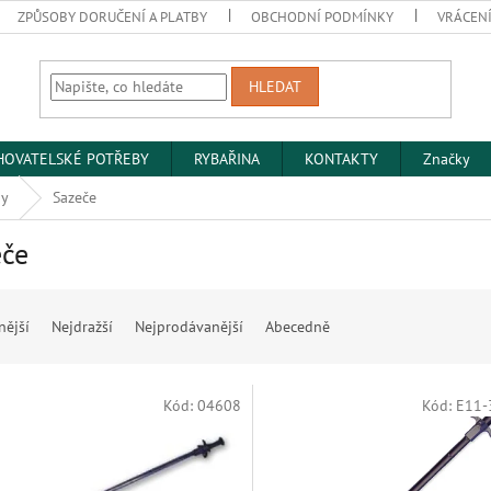
ZPŮSOBY DORUČENÍ A PLATBY
OBCHODNÍ PODMÍNKY
VRÁCENÍ
HLEDAT
HOVATELSKÉ POTŘEBY
RYBAŘINA
KONTAKTY
Značky
ny
Sazeče
eče
nější
Nejdražší
Nejprodávanější
Abecedně
Kód:
04608
Kód:
E11-