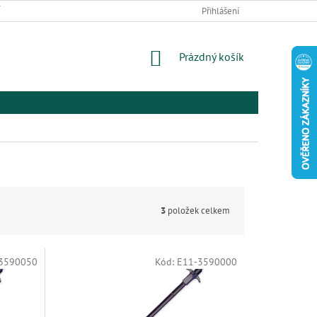
 ZBOŽÍ A REKLAMACE
PODMÍNKY OCHRANY OSOBNÍCH ÚDAJŮ
Přihlášení
EL
NÁKUPNÍ
Prázdný košík
KOŠÍK
3
položek celkem
3590050
Kód:
E11-3590000