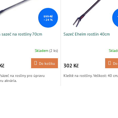
155 Kč
–24 %
 sazeč na rostliny 70cm
Sazeč Eheim rostlin 40cm
Skladem
(2 ks)
Skla
Do košíku
Do
Kč
302 Kč
sázeč na rosliny pro úpravu
Kleště na rostliny. Velikost: 40 cm
éru akvária.
O
v
l
á
d