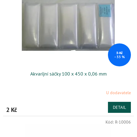
s
k
p
t
r
ů
o
d
u
k
t
ů
3 Kč
–33 %
Akvarijní sáčky 100 x 450 x 0,06 mm
U dodavatele
DETAIL
2 Kč
Kód:
R-10006