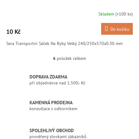
Skladem
(>100 ks)
Do košíku
10 Kč
Sera Transportní Sáček Na Ryby Velký 240/250x570x0.30 mm
6
položek celkem
O
v
l
DOPRAVA ZDARMA
á
při objednávce nad 1.500,- Kč
d
a
c
í
KAMENNÁ PRODEJNA
p
konzultace s odborníkem
r
v
k
SPOLEHLIVÝ OBCHOD
y
prověřený stovkami zákazníků
v