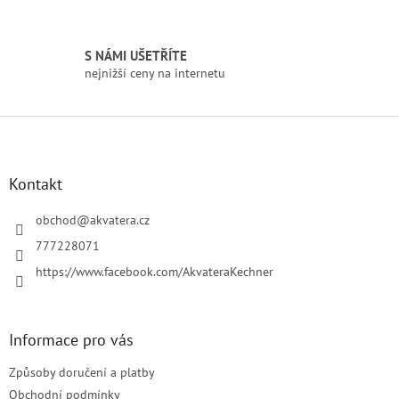
ý
p
i
S NÁMI UŠETŘÍTE
s
nejnižší ceny na internetu
u
Z
á
p
a
Kontakt
t
í
obchod
@
akvatera.cz
777228071
https://www.facebook.com/AkvateraKechner
Informace pro vás
Způsoby doručení a platby
Obchodní podmínky