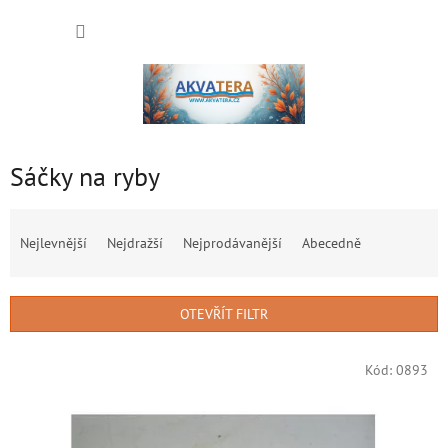
Přejít
NÁKUP
na
obsah
KOŠÍK
Sáčky na ryby
Ř
a
Nejlevnější
Nejdražší
Nejprodávanější
Abecedně
z
e
n
OTEVŘÍT FILTR
í
p
V
r
Kód:
0893
ý
o
p
d
i
u