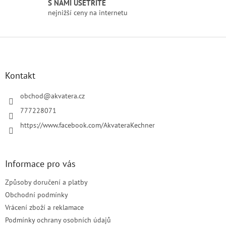
S NÁMI UŠETŘÍTE
s
nejnižší ceny na internetu
u
Z
á
p
a
Kontakt
t
í
obchod
@
akvatera.cz
777228071
https://www.facebook.com/AkvateraKechner
Informace pro vás
Způsoby doručení a platby
Obchodní podmínky
Vrácení zboží a reklamace
Podmínky ochrany osobních údajů