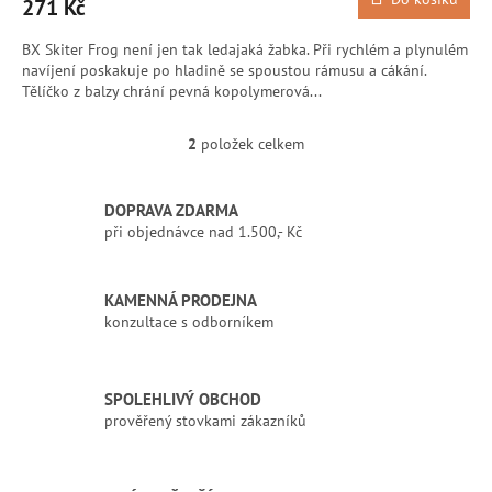
271 Kč
BX Skiter Frog není jen tak ledajaká žabka. Při rychlém a plynulém
navíjení poskakuje po hladině se spoustou rámusu a cákání.
Tělíčko z balzy chrání pevná kopolymerová...
2
položek celkem
O
v
l
DOPRAVA ZDARMA
á
při objednávce nad 1.500,- Kč
d
a
c
í
KAMENNÁ PRODEJNA
p
konzultace s odborníkem
r
v
k
SPOLEHLIVÝ OBCHOD
y
prověřený stovkami zákazníků
v
ý
p
i