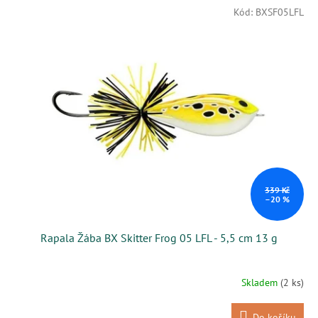
Kód:
BXSF05LFL
339 Kč
–20 %
Rapala Žába BX Skitter Frog 05 LFL - 5,5 cm 13 g
Skladem
(2 ks)
Do košíku