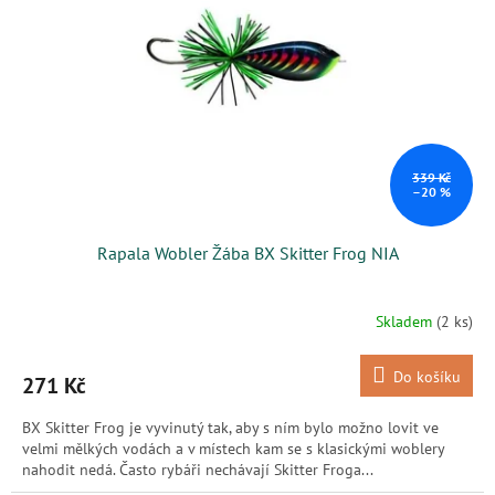
k
p
t
r
ů
o
d
u
k
t
ů
339 Kč
–20 %
Rapala Wobler Žába BX Skitter Frog NIA
Skladem
(2 ks)
Do košíku
271 Kč
BX Skitter Frog je vyvinutý tak, aby s ním bylo možno lovit ve
velmi mělkých vodách a v místech kam se s klasickými woblery
nahodit nedá. Často rybáři nechávají Skitter Froga...