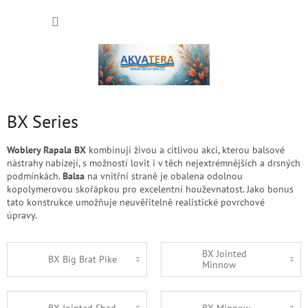
Přejít
NÁKUP
na
obsah
KOŠÍK
BX Series
Woblery Rapala BX
kombinují živou a citlivou akci, kterou balsové
nástrahy nabízejí, s možností lovit i v těch nejextrémnějších a drsných
podmínkách.
Balsa
na vnitřní straně je obalena odolnou
kopolymerovou skořápkou pro excelentní houževnatost. Jako bonus
tato konstrukce umožňuje neuvěřitelně realistické povrchové
úpravy.
BX Jointed
BX Big Brat Pike
Minnow