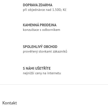
l
DOPRAVA ZDARMA
á
při objednávce nad 1.500,- Kč
d
a
c
í
KAMENNÁ PRODEJNA
p
konzultace s odborníkem
r
v
k
SPOLEHLIVÝ OBCHOD
y
prověřený stovkami zákazníků
v
ý
p
i
S NÁMI UŠETŘÍTE
s
nejnižší ceny na internetu
u
Z
á
p
a
Kontakt