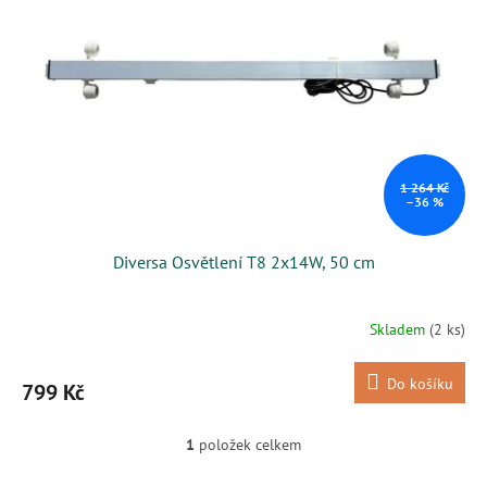
s
k
p
t
r
ů
o
d
u
k
t
ů
1 264 Kč
–36 %
Diversa Osvětlení T8 2x14W, 50 cm
Skladem
(2 ks)
Do košíku
799 Kč
1
položek celkem
O
v