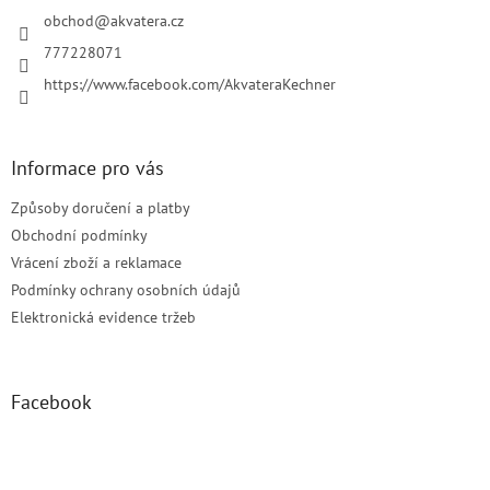
t
í
obchod
@
akvatera.cz
777228071
https://www.facebook.com/AkvateraKechner
Informace pro vás
Způsoby doručení a platby
Obchodní podmínky
Vrácení zboží a reklamace
Podmínky ochrany osobních údajů
Elektronická evidence tržeb
Facebook