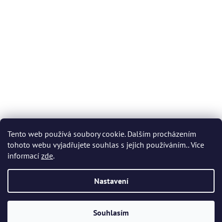
Tento web používá soubory cookie. Dalším procházením
tohoto webu vyjadřujete souhlas s jejich používáním.. Více
informací
zde
.
Nastavení
Vytvořil Shoptet
Souhlasím
Copyright 2026
Akvatera
. Všechna práva vyhrazena.