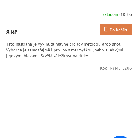
Skladem
(10 ks)
Do košíku
8 Kč
Tato nástraha je vyvinuta hlavně pro lov metodou drop shot.
Výborná je samozřejmě i pro lov s marmyškou, nebo s lehkými
jigovými hlavami. Skvělá záležitost na dírky.
Kód:
NYM5-L206