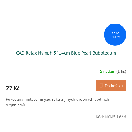
27 Kč
–18 %
CAD Relax Nymph 5" 14cm Blue Pearl Bubblegum
Skladem
(1 ks)
Do košíku
22 Kč
Povedená imitace hmyzu, raka a jiných drobných vodních
organismů.
Kód:
NYM5-L666