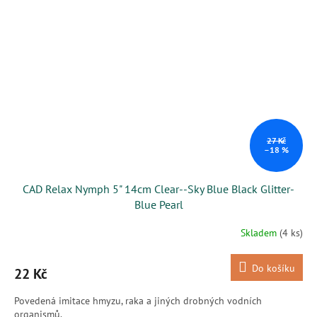
27 Kč
–18 %
CAD Relax Nymph 5" 14cm Clear--Sky Blue Black Glitter-
Blue Pearl
Skladem
(4 ks)
Do košíku
22 Kč
Povedená imitace hmyzu, raka a jiných drobných vodních
organismů.