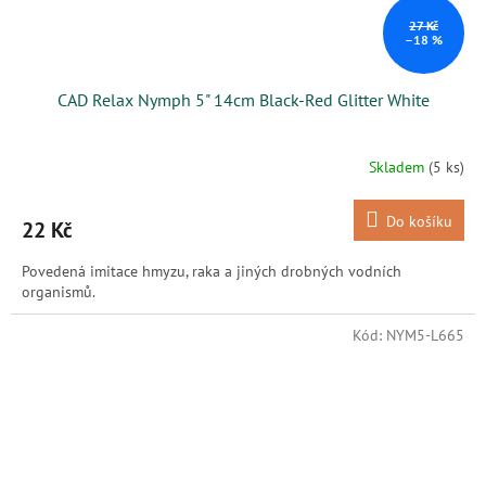
27 Kč
–18 %
CAD Relax Nymph 5" 14cm Black-Red Glitter White
Skladem
(5 ks)
Do košíku
22 Kč
Povedená imitace hmyzu, raka a jiných drobných vodních
organismů.
Kód:
NYM5-L665