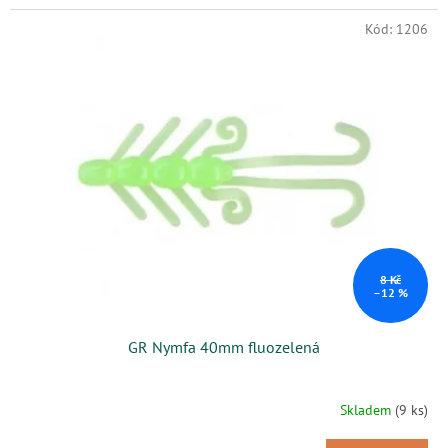
Kód:
1206
8 Kč
–12 %
GR Nymfa 40mm fluozelená
Skladem
(9 ks)