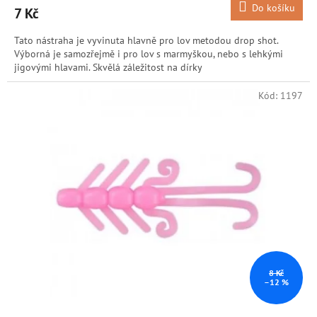
Do košíku
7 Kč
Tato nástraha je vyvinuta hlavně pro lov metodou drop shot.
Výborná je samozřejmě i pro lov s marmyškou, nebo s lehkými
jigovými hlavami. Skvělá záležitost na dírky
Kód:
1197
8 Kč
–12 %