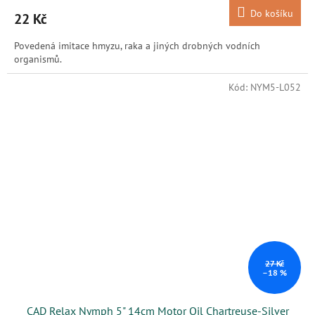
Do košíku
22 Kč
Povedená imitace hmyzu, raka a jiných drobných vodních
organismů.
Kód:
NYM5-L052
27 Kč
–18 %
CAD Relax Nymph 5" 14cm Motor Oil Chartreuse-Silver