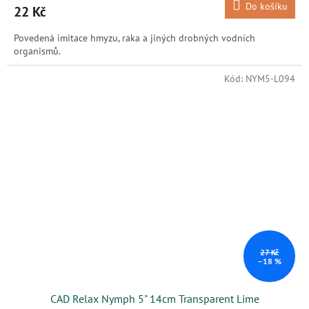
Do košíku
22 Kč
Povedená imitace hmyzu, raka a jiných drobných vodních
organismů.
Kód:
NYM5-L094
27 Kč
–18 %
CAD Relax Nymph 5" 14cm Transparent Lime