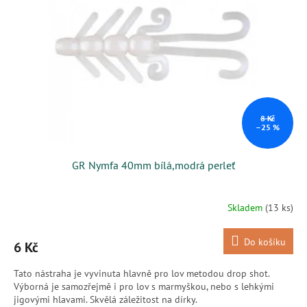
s
k
p
t
r
ů
o
d
u
k
t
ů
8 Kč
–25 %
GR Nymfa 40mm bílá,modrá perleť
Skladem
(13 ks)
Do košíku
6 Kč
Tato nástraha je vyvinuta hlavně pro lov metodou drop shot.
Výborná je samozřejmě i pro lov s marmyškou, nebo s lehkými
jigovými hlavami. Skvělá záležitost na dírky.