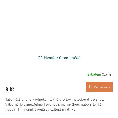
GR Nymfa 40mm hnědá
Skladem
(13 ks)
Do košíku
8 Kč
Tato nástraha je vyvinuta hlavně pro lov metodou drop shot.
Výborná je samozřejmě i pro lov s marmyškou, nebo s lehkými
jigovými hlavami. Skvělá záležitost na dírky