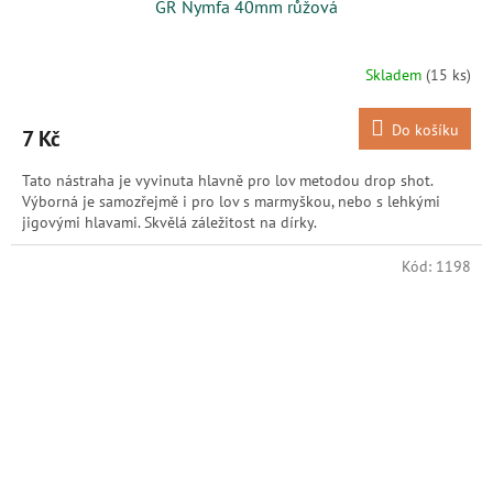
GR Nymfa 40mm růžová
Skladem
(15 ks)
Do košíku
7 Kč
Tato nástraha je vyvinuta hlavně pro lov metodou drop shot.
Výborná je samozřejmě i pro lov s marmyškou, nebo s lehkými
jigovými hlavami. Skvělá záležitost na dírky.
Kód:
1198