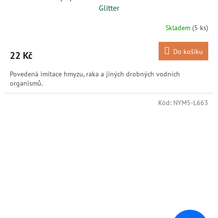
Glitter
Skladem
(5 ks)
Do košíku
22 Kč
Povedená imitace hmyzu, raka a jiných drobných vodních
organismů.
Kód:
NYM5-L663