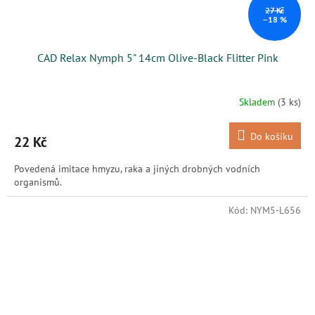
27 Kč
–18 %
CAD Relax Nymph 5" 14cm Olive-Black Flitter Pink
Skladem
(3 ks)
Do košíku
22 Kč
Povedená imitace hmyzu, raka a jiných drobných vodních
organismů.
Kód:
NYM5-L656