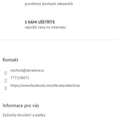
prověřený stovkami zákazníků
v
ý
p
i
S NÁMI UŠETŘÍTE
s
nejnižší ceny na internetu
u
Z
á
p
a
Kontakt
t
í
obchod
@
akvatera.cz
777228071
https://www.facebook.com/AkvateraKechner
Informace pro vás
Způsoby doručení a platby