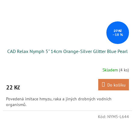
27 Kč
–18 %
CAD Relax Nymph 5" 14cm Orange-Silver Glitter Blue Pearl
Skladem
(4 ks)
Do košíku
22 Kč
Povedená imitace hmyzu, raka a jiných drobných vodních
organismů.
Kód:
NYM5-L644