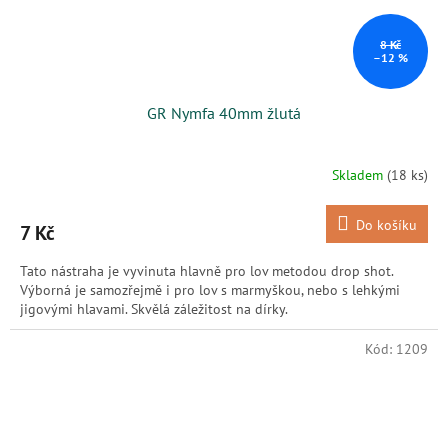
8 Kč
–12 %
GR Nymfa 40mm žlutá
Skladem
(18 ks)
Do košíku
7 Kč
Tato nástraha je vyvinuta hlavně pro lov metodou drop shot.
Výborná je samozřejmě i pro lov s marmyškou, nebo s lehkými
jigovými hlavami. Skvělá záležitost na dírky.
Kód:
1209