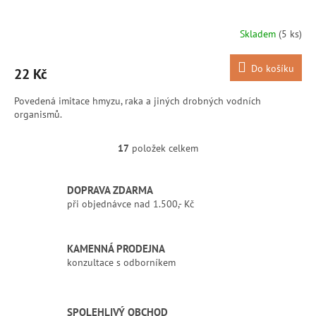
Skladem
(5 ks)
Do košíku
22 Kč
Povedená imitace hmyzu, raka a jiných drobných vodních
organismů.
17
položek celkem
O
v
l
DOPRAVA ZDARMA
á
při objednávce nad 1.500,- Kč
d
a
c
í
KAMENNÁ PRODEJNA
p
konzultace s odborníkem
r
v
k
SPOLEHLIVÝ OBCHOD
y