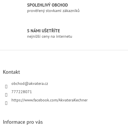
k
SPOLEHLIVÝ OBCHOD
y
prověřený stovkami zákazníků
v
ý
p
i
S NÁMI UŠETŘÍTE
s
nejnižší ceny na internetu
u
Z
á
p
a
Kontakt
t
í
obchod
@
akvatera.cz
777228071
https://www.facebook.com/AkvateraKechner
Informace pro vás