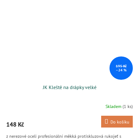
195 Kč
–24 %
JK Kleště na drápky velké
Skladem
(1 ks)
Do košíku
148 Kč
z nerezové oceli profesionální měkká protiskluzová rukojeť s