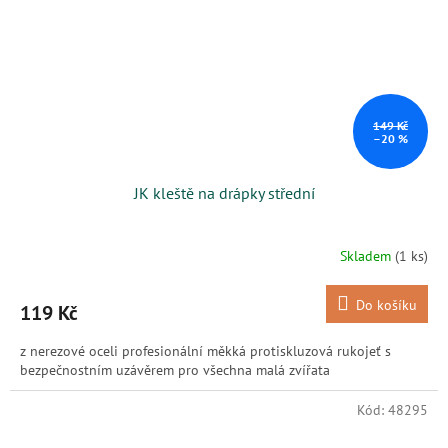
149 Kč
–20 %
JK kleště na drápky střední
Skladem
(1 ks)
Do košíku
119 Kč
z nerezové oceli profesionální měkká protiskluzová rukojeť s
bezpečnostním uzávěrem pro všechna malá zvířata
Kód:
48295