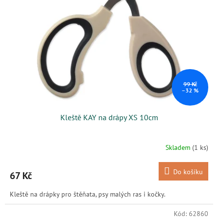
s
k
p
t
r
ů
o
d
u
k
t
ů
99 Kč
–32 %
Kleště KAY na drápy XS 10cm
Skladem
(1 ks)
Do košíku
67 Kč
Kleště na drápky pro štěňata, psy malých ras i kočky.
Kód:
62860