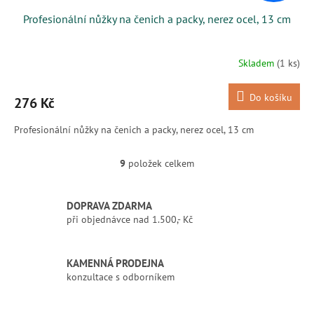
Profesionální nůžky na čenich a packy, nerez ocel, 13 cm
Skladem
(1 ks)
Do košíku
276 Kč
Profesionální nůžky na čenich a packy, nerez ocel, 13 cm
9
položek celkem
O
v
l
DOPRAVA ZDARMA
á
při objednávce nad 1.500,- Kč
d
a
c
í
KAMENNÁ PRODEJNA
p
konzultace s odborníkem
r
v