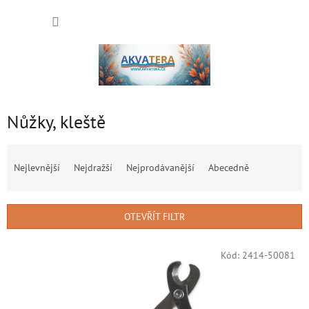
Přejít
NÁKUP
na
obsah
KOŠÍK
Nůžky, kleště
Ř
a
Nejlevnější
Nejdražší
Nejprodávanější
Abecedně
z
e
n
OTEVŘÍT FILTR
í
p
V
r
Kód:
2414-50081
ý
o
p
d
i
u