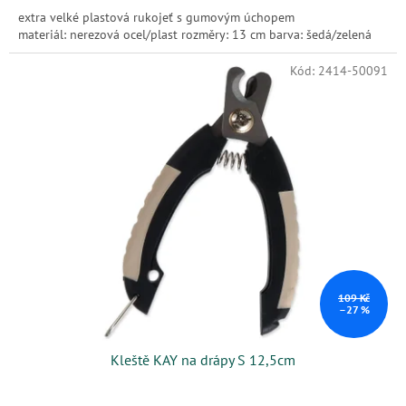
extra velké plastová rukojeť s gumovým úchopem
materiál: nerezová ocel/plast rozměry: 13 cm barva: šedá/zelená
Kód:
2414-50091
109 Kč
–27 %
Kleště KAY na drápy S 12,5cm