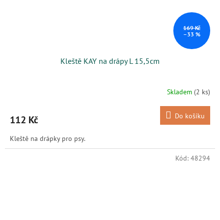
169 Kč
–33 %
Kleště KAY na drápy L 15,5cm
Skladem
(2 ks)
Do košíku
112 Kč
Kleště na drápky pro psy.
Kód:
48294