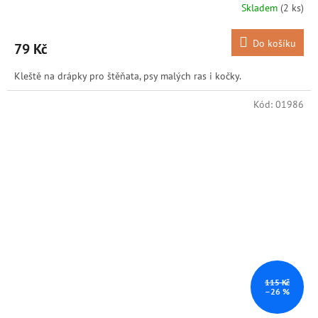
Skladem
(2 ks)
Do košíku
79 Kč
Kleště na drápky pro štěňata, psy malých ras i kočky.
Kód:
01986
115 Kč
–26 %