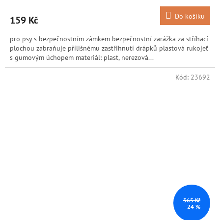
Do košíku
159 Kč
pro psy s bezpečnostním zámkem bezpečnostní zarážka za stříhací
plochou zabraňuje přílišnému zastřihnutí drápků plastová rukojeť
s gumovým úchopem materiál: plast, nerezová...
Kód:
23692
365 Kč
–24 %