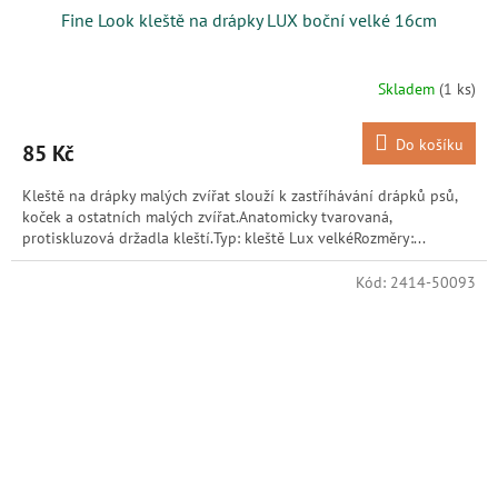
Fine Look kleště na drápky LUX boční velké 16cm
Skladem
(1 ks)
Do košíku
85 Kč
Kleště na drápky malých zvířat slouží k zastříhávání drápků psů,
koček a ostatních malých zvířat.Anatomicky tvarovaná,
protiskluzová držadla kleští.Typ: kleště Lux velkéRozměry:...
Kód:
2414-50093