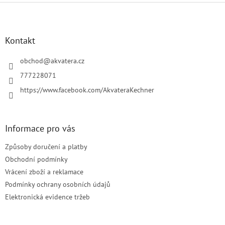
Z
á
p
a
Kontakt
t
í
obchod
@
akvatera.cz
777228071
https://www.facebook.com/AkvateraKechner
Informace pro vás
Způsoby doručení a platby
Obchodní podmínky
Vrácení zboží a reklamace
Podmínky ochrany osobních údajů
Elektronická evidence tržeb