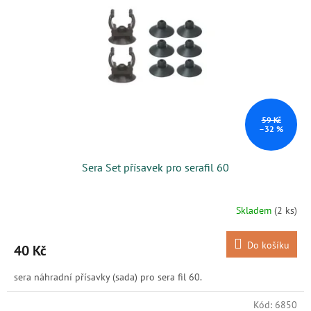
s
k
p
t
r
ů
o
d
u
k
t
ů
59 Kč
–32 %
Sera Set přísavek pro serafil 60
Skladem
(2 ks)
Do košíku
40 Kč
sera náhradní přísavky (sada) pro sera fil 60.
Kód:
6850