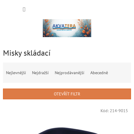
Přejít
NÁKUP
na
obsah
KOŠÍK
Misky skládací
Ř
a
Nejlevnější
Nejdražší
Nejprodávanější
Abecedně
z
e
n
OTEVŘÍT FILTR
í
p
V
r
Kód:
214-9015
ý
o
p
d
i
u