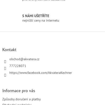
v
ý
p
i
S NÁMI UŠETŘÍTE
s
nejnižší ceny na internetu
u
Z
á
p
a
Kontakt
t
í
obchod
@
akvatera.cz
777228071
https://www.facebook.com/AkvateraKechner
Informace pro vás
Způsoby doručení a platby
Obchodní podmínky