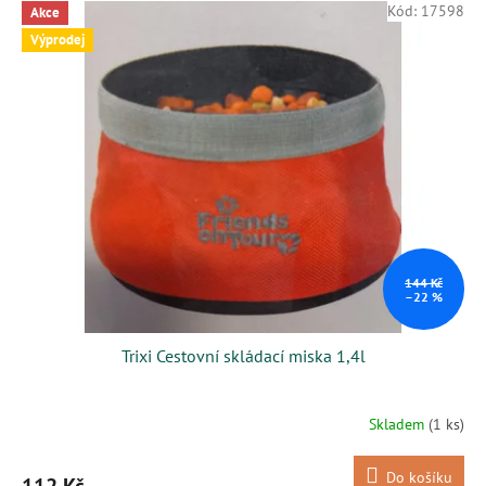
Kód:
17598
Akce
Výprodej
144 Kč
–22 %
Trixi Cestovní skládací miska 1,4l
Skladem
(1 ks)
Do košíku