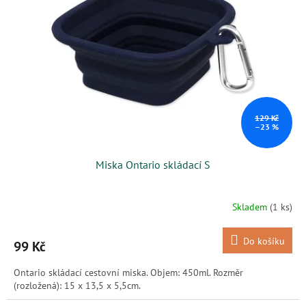
s
k
p
t
r
ů
o
d
u
k
t
ů
129 Kč
–23 %
Miska Ontario skládací S
Skladem
(1 ks)
Do košíku
99 Kč
Ontario skládací cestovní miska. Objem: 450ml. Rozměr
(rozložená): 15 x 13,5 x 5,5cm.