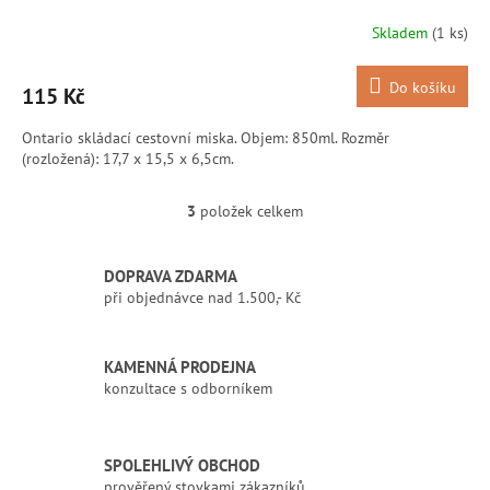
Skladem
(1 ks)
Do košíku
115 Kč
Ontario skládací cestovní miska. Objem: 850ml. Rozměr
(rozložená): 17,7 x 15,5 x 6,5cm.
3
položek celkem
O
v
l
DOPRAVA ZDARMA
á
při objednávce nad 1.500,- Kč
d
a
c
í
KAMENNÁ PRODEJNA
p
konzultace s odborníkem
r
v
k
SPOLEHLIVÝ OBCHOD
y
prověřený stovkami zákazníků