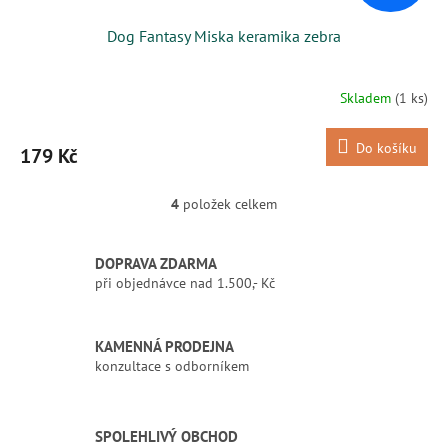
Dog Fantasy Miska keramika zebra
Skladem
(1 ks)
Do košíku
179 Kč
4
položek celkem
O
v
l
DOPRAVA ZDARMA
á
při objednávce nad 1.500,- Kč
d
a
c
í
KAMENNÁ PRODEJNA
p
konzultace s odborníkem
r
v
k
SPOLEHLIVÝ OBCHOD
y