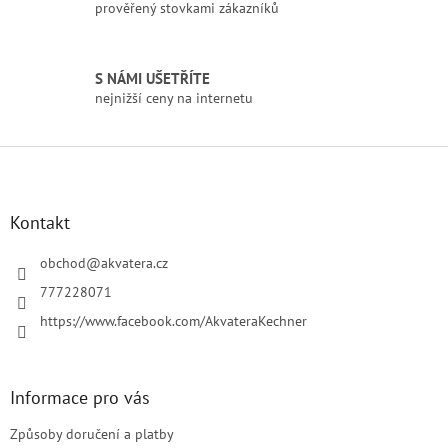
prověřený stovkami zákazníků
v
ý
p
i
S NÁMI UŠETŘÍTE
s
nejnižší ceny na internetu
u
Z
á
p
a
Kontakt
t
í
obchod
@
akvatera.cz
777228071
https://www.facebook.com/AkvateraKechner
Informace pro vás
Způsoby doručení a platby