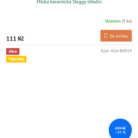
Miska keramická Doggy střední
Skladem
(3 ks)
Do košíku
111 Kč
Kód:
454-80919
Akce
Výprodej
239 Kč
–25 %