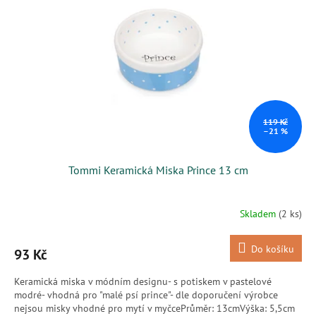
s
k
p
t
r
ů
o
d
u
k
t
ů
119 Kč
–21 %
Tommi Keramická Miska Prince 13 cm
Skladem
(2 ks)
Do košíku
93 Kč
Keramická miska v módním designu- s potiskem v pastelové
modré- vhodná pro "malé psí prince"- dle doporučení výrobce
nejsou misky vhodné pro mytí v myčcePrůměr: 13cmVýška: 5,5cm