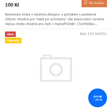
Do košíku
100 Kč
Keramická miska v módním designu- s potiskem v pastelové
růžové- vhodná pro "malé psí princezny"- dle doporučení výrobce
nejsou misky vhodné pro mytí v myčcePrůměr: 13cmVýška:...
Kód:
134-504251
Akce
Výprodej
155 Kč
–28 %