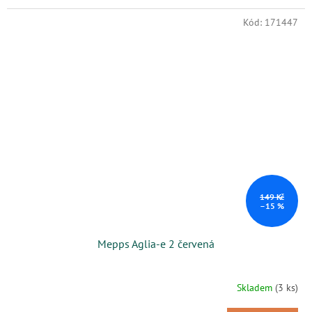
Kód:
171447
149 Kč
–15 %
Mepps Aglia-e 2 červená
Skladem
(3 ks)