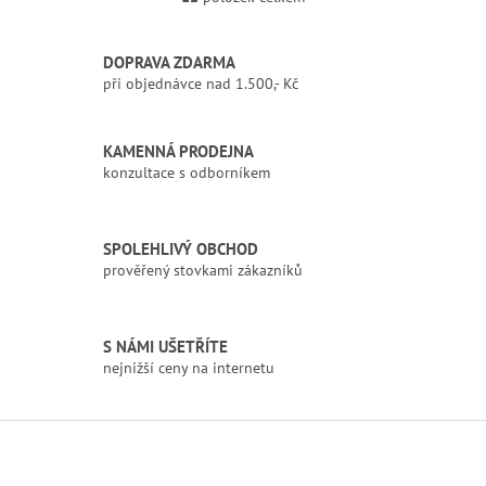
O
v
l
DOPRAVA ZDARMA
á
při objednávce nad 1.500,- Kč
d
a
c
í
KAMENNÁ PRODEJNA
p
konzultace s odborníkem
r
v
k
SPOLEHLIVÝ OBCHOD
y
prověřený stovkami zákazníků
v
ý
p
i
S NÁMI UŠETŘÍTE
s
nejnižší ceny na internetu
u
Z
á
p