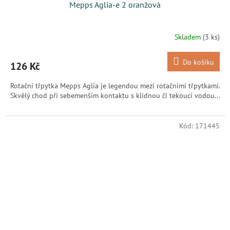
Mepps Aglia-e 2 oranžová
Skladem
(3 ks)
Do košíku
126 Kč
Rotační třpytka Mepps Aglia je legendou mezi rotačními třpytkami.
Skvělý chod při sebemenším kontaktu s klidnou či tekoucí vodou...
Kód:
171445