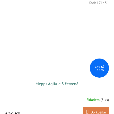
Kód:
171451
149 Kč
–15 %
Mepps Aglia-e 3 červená
Skladem
(3 ks)
Do košíku