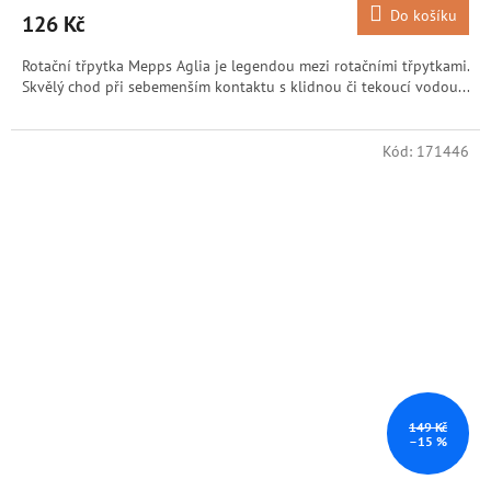
Do košíku
126 Kč
Rotační třpytka Mepps Aglia je legendou mezi rotačními třpytkami.
Skvělý chod při sebemenším kontaktu s klidnou či tekoucí vodou...
Kód:
171446
149 Kč
–15 %