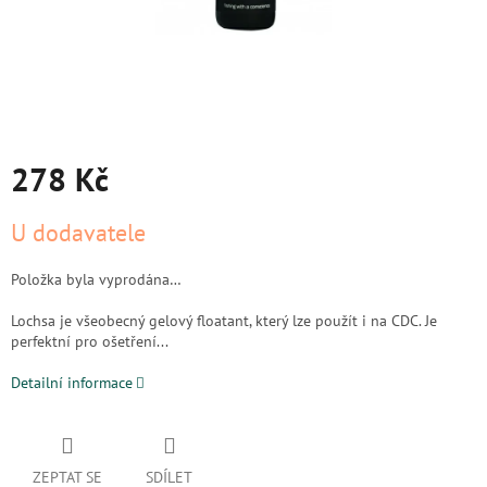
278 Kč
Měrná
U dodavatele
cena:
Položka byla vyprodána…
Lochsa je všeobecný gelový floatant, který lze použít i na CDC. Je
perfektní pro ošetření...
Detailní informace
ZEPTAT SE
SDÍLET