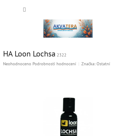
Přejít
NÁKUP
na
obsah
KOŠÍK
HA Loon Lochsa
2322
Průměrné
Neohodnoceno
Podrobnosti hodnocení
Značka:
Ostatní
hodnocení
produktu
je
0,0
z
5
hvězdiček.