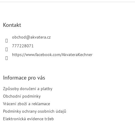
Z
á
p
a
Kontakt
t
í
obchod
@
akvatera.cz
777228071
https://www.facebook.com/AkvateraKechner
Informace pro vás
Způsoby doručení a platby
Obchodní podmínky
Vrácení zboží a reklamace
Podmínky ochrany osobních údajů
Elektronická evidence tržeb