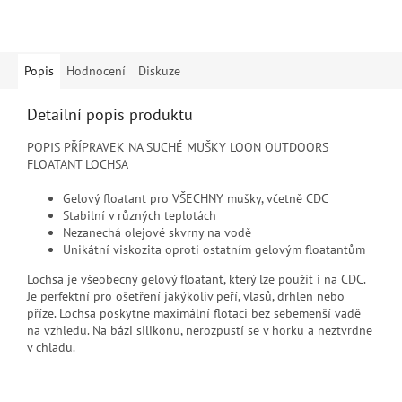
Popis
Hodnocení
Diskuze
Detailní popis produktu
POPIS
PŘÍPRAVEK NA SUCHÉ MUŠKY LOON OUTDOORS
FLOATANT LOCHSA
Gelový floatant pro VŠECHNY mušky, včetně CDC
Stabilní v různých teplotách
Nezanechá olejové skvrny na vodě
Unikátní viskozita oproti ostatním gelovým floatantům
Lochsa je všeobecný gelový floatant, který lze použít i na CDC.
Je perfektní pro ošetření jakýkoliv peří, vlasů, drhlen nebo
příze. Lochsa poskytne maximální flotaci bez sebemenší vadě
na vzhledu. Na bázi silikonu, nerozpustí se v horku a neztvrdne
v chladu.