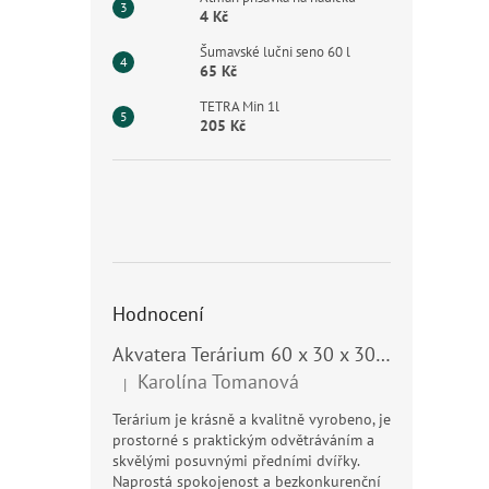
4 Kč
Šumavské lučni seno 60 l
65 Kč
TETRA Min 1l
205 Kč
Hodnocení
Akvatera Terárium 60 x 30 x 30 cm, 54 litrů
Karolína Tomanová
|
Hodnocení produktu je 5 z 5 hvězdiček.
Terárium je krásně a kvalitně vyrobeno, je
prostorné s praktickým odvětráváním a
skvělými posuvnými předními dvířky.
Naprostá spokojenost a bezkonkurenční