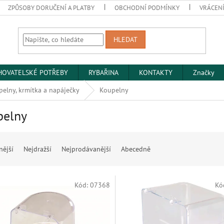
ZPŮSOBY DORUČENÍ A PLATBY
OBCHODNÍ PODMÍNKY
VRÁCENÍ
HLEDAT
HOVATELSKÉ POTŘEBY
RYBAŘINA
KONTAKTY
Značky
elny, krmítka a napáječky
Koupelny
pelny
nější
Nejdražší
Nejprodávanější
Abecedně
Kód:
07368
Kó