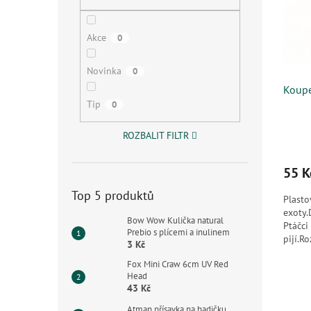
s
o
n
p
d
e
r
u
l
Akce
0
o
k
d
t
Novinka
0
u
ů
Koupe
k
Tip
0
t
ů
ROZBALIT FILTR
55 K
Top 5 produktů
Plasto
exoty.
Bow Wow Kulička natural
Ptáčci
Prebio s plícemi a inulinem
pijí.R
3 Kč
Fox Mini Craw 6cm UV Red
Head
43 Kč
Atman přísavka na hadičku