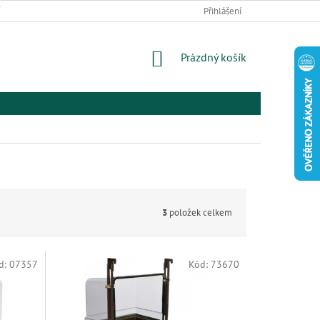
 ZBOŽÍ A REKLAMACE
PODMÍNKY OCHRANY OSOBNÍCH ÚDAJŮ
Přihlášení
EL
NÁKUPNÍ
Prázdný košík
KOŠÍK
3
položek celkem
d:
07357
Kód:
73670