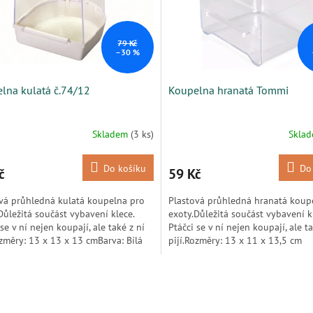
79 Kč
–30 %
lna kulatá č.74/12
Koupelna hranatá Tommi
Skladem
(3 ks)
Skla
Do košíku
Do
č
59 Kč
vá průhledná kulatá koupelna pro
Plastová průhledná hranatá koup
Důležitá součást vybavení klece.
exoty.Důležitá součást vybavení k
 se v ní nejen koupají, ale také z ní
Ptáčci se v ní nejen koupají, ale ta
ozměry: 13 x 13 x 13 cmBarva: Bílá
pijí.Rozměry: 13 x 11 x 13,5 cm
O
v
l