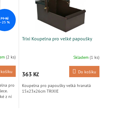
79 Kč
–25 %
Trixi Koupelna pro velké papoušky
dem
(2 ks)
Skladem
(1 ks)
 košíku
Do košíku
363 Kč
elna pro
Koupelna pro papoušky velká hranatá
lece.
15x23x26cm TRIXIE
ké z ní