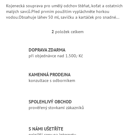
Kojenecká souprava pro umělý odchov štěňat, koťat a ostatních
malých savců.Před prvním použitím vypláchněte horkou
vodou.Obsahuje láhev 50 ml, savičku a kartáček pro snadné...
2
položek celkem
O
v
l
DOPRAVA ZDARMA
á
při objednávce nad 1.500,- Kč
d
a
c
í
KAMENNÁ PRODEJNA
p
konzultace s odborníkem
r
v
k
SPOLEHLIVÝ OBCHOD
y
prověřený stovkami zákazníků
v
ý
p
i
S NÁMI UŠETŘÍTE
s
nejnižší ceny na internetu