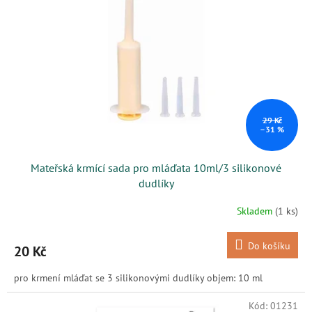
s
k
p
t
r
ů
o
d
u
k
t
ů
29 Kč
–31 %
Mateřská krmící sada pro mláďata 10ml/3 silikonové
dudlíky
Skladem
(1 ks)
Do košíku
20 Kč
pro krmení mláďat se 3 silikonovými dudlíky objem: 10 ml
Kód:
01231