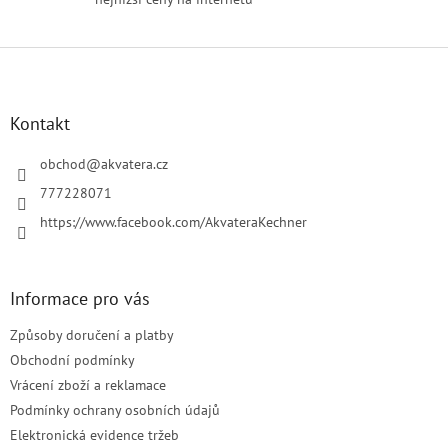
u
Z
á
p
a
Kontakt
t
í
obchod
@
akvatera.cz
777228071
https://www.facebook.com/AkvateraKechner
Informace pro vás
Způsoby doručení a platby
Obchodní podmínky
Vrácení zboží a reklamace
Podmínky ochrany osobních údajů
Elektronická evidence tržeb