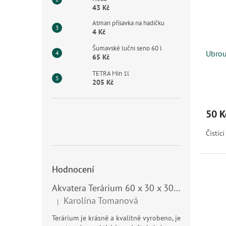
43 Kč
Atman přísavka na hadičku
4 Kč
Šumavské lučni seno 60 l
Ubrou
65 Kč
TETRA Min 1l
205 Kč
50 K
Čistíc
Hodnocení
Akvatera Terárium 60 x 30 x 30 cm, 54 litrů
Karolína Tomanová
|
Hodnocení produktu je 5 z 5 hvězdiček.
Terárium je krásně a kvalitně vyrobeno, je