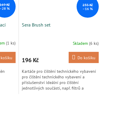
169 Kč
235 Kč
–28 %
–16 %
ací
Sera Brush set
dem
(1 ks)
Skladem
(6 ks)
 košíku
Do košíku
196 Kč
těn
Kartáče pro čištění technického vybavení
pro čištění technického vybavení a
příslušenství ideální pro čištění
jednotlivých součástí, např. filtrů a
odpěňovačů...