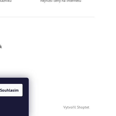
kazníků
nejnižší ceny na internetu
k
Souhlasím
Vytvořil Shoptet