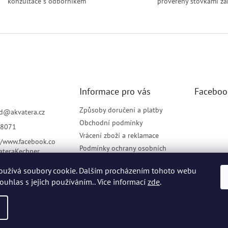
konzultace s odborníkem
prověřený stovkami zá
a
c
í
p
r
v
k
y
v
Informace pro vás
Faceboo
ý
p
i
Způsoby doručení a platby
d
@
akvatera.cz
s
Obchodní podmínky
8071
u
Vrácení zboží a reklamace
//www.facebook.co
Podmínky ochrany osobních
ateraKechner
údajů
oužívá soubory cookie. Dalším procházením tohoto webu
Elektronická evidence tržeb
souhlas s jejich používáním.. Více informací
zde
.