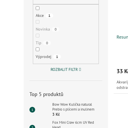
s
o
n
p
d
e
r
u
l
Akce
1
o
k
d
t
Novinka
0
u
ů
Resun
k
Tip
0
t
ů
Výprodej
1
ROZBALIT FILTR
33 K
Akvari
odstra
Top 5 produktů
Bow Wow Kulička natural
Prebio s plícemi a inulinem
3 Kč
Fox Mini Craw 6cm UV Red
Head