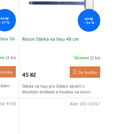
55 Kč
69 Kč
–27 %
–34 %
řasu 56
Resun Stěrka na řasu 48 cm
dem
(1 ks)
Skladem
(2 ks)
 košíku
Do košíku
45 Kč
ištění
Stěrka na řasy pro čištění akvárií s
dlouhým držákem a houbou na konci.
ód:
9150
Kód:
101-11017