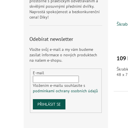
prostorné s praktickým odvětráváním a
skvělými posuvnými předními dvířky.
Naprostá spokojenost a bezkonkurenční
cena! Díky!
Škrab
Odebírat newsletter
Vložte svůj e-mail a my vám budeme
zasílat informace o nových produktech
109 
na našem e-shopu.
Škrabk
E-mail
48 x 7
Vložením e-mailu souhlasíte s
podmínkami ochrany osobních údajů
PŘIHLÁSIT SE