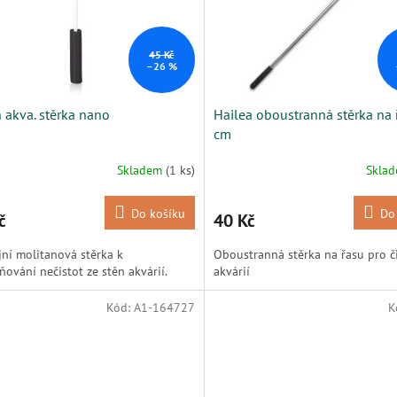
45 Kč
–26 %
 akva. stěrka nano
Hailea oboustranná stěrka na 
cm
Skladem
(1 ks)
Skla
Do košíku
Do
č
40 Kč
jní molitanová stěrka k
Oboustranná stěrka na řasu pro č
ňování nečistot ze stěn akvárií.
akvárií
Kód:
A1-164727
K