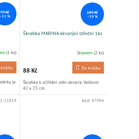
99 Kč
109 Kč
–11 %
–19 %
Škrabka MARINA akvarijní střední 1ks
dem
(1 ks)
Skladem
(2 ks)
 košíku
Do košíku
88 Kč
stěrky je
Škrabka k očištění stěn akvária. Velikost:
42 x 7,5 cm.
1-11019
Kód:
47994