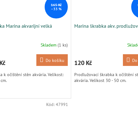
165 Kč
–33 %
ka Marina akvarijní velká
Marina škrabka akv. prodlužov
Skladem
(1 ks)
Skla
Do košíku
Do
Kč
120 Kč
a k očištění stěn akvária. Velikost:
Prodlužovací škrabka k očištění s
 cm.
akvária. Velikost 30 - 50 cm.
Kód:
47991