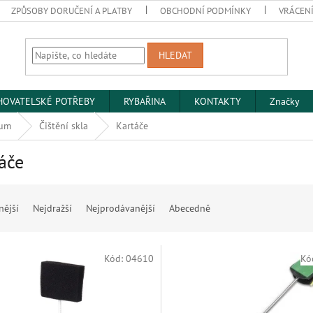
ZPŮSOBY DORUČENÍ A PLATBY
OBCHODNÍ PODMÍNKY
VRÁCENÍ
HLEDAT
HOVATELSKÉ POTŘEBY
RYBAŘINA
KONTAKTY
Značky
ium
Čištění skla
Kartáče
áče
nější
Nejdražší
Nejprodávanější
Abecedně
Kód:
04610
Kó