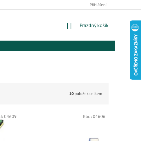
 ZBOŽÍ A REKLAMACE
PODMÍNKY OCHRANY OSOBNÍCH ÚDAJŮ
Přihlášení
EL
NÁKUPNÍ
Prázdný košík
KOŠÍK
10
položek celkem
d:
04609
Kód:
04606