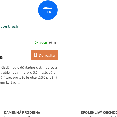
279 Kč
–1 %
Tube brush
Skladem
(6 ks)
Do košíku
Kč
 čistič hadic důkladně čistí hadice a
trubky ideální pro čištění vstupů a
ů filtrů, protože je obzvláště pružný
ými kartáči...
O
v
l
á
KAMENNÁ PRODEJNA
SPOLEHLIVÝ OBCHO
d