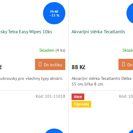
75 Kč
–33 %
sky Tetra Easy Wipes 10ks
Akvarijní stěrka Tecatlantis
Skladem
(4 ks)
Skla
Do košíku
Do
č
88 Kč
í ubrousky pro všechny typy akvárií.
Akvarijní stěrka Tecatlantis Délka 
55 cm, šířka 8 cm.
Kód:
101-11018
Kód:
10
Akce
Výprodej