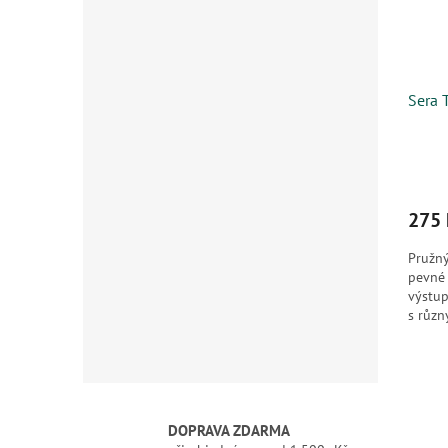
Sera 
275 
Pružný
pevné 
výstup
s různ
DOPRAVA ZDARMA