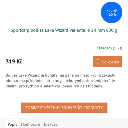
399 Kč
–20 %
Sportcarp boilies Lake Wizard Varianta: ø 24 mm 800 g
Skladem
(1 ks)
319 Kč
Do košíku
Boilies Lake Wizard je bohatá nástraha na maso-rybím základu,
obohacená přírodními atraktory a tekutými potravami, která je
ideální pro rychlou a selektivní lovení ryb na závodech.
ZOBRAZIT VŠECHNY SOUVISEJÍCÍ PRODUKTY
Popis
Hodnocení
Diskuze