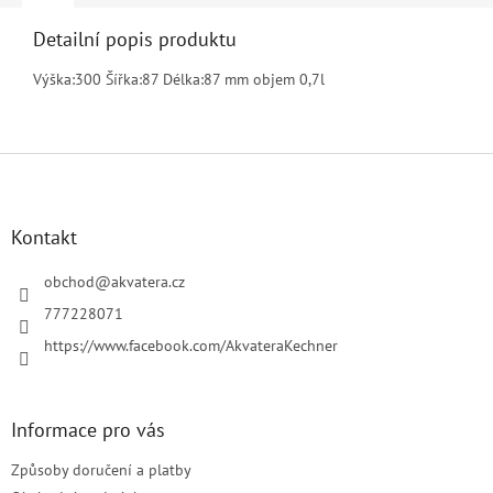
Detailní popis produktu
Výška:300 Šířka:87 Délka:87 mm objem 0,7l
Z
á
p
a
Kontakt
t
í
obchod
@
akvatera.cz
777228071
https://www.facebook.com/AkvateraKechner
Informace pro vás
Způsoby doručení a platby