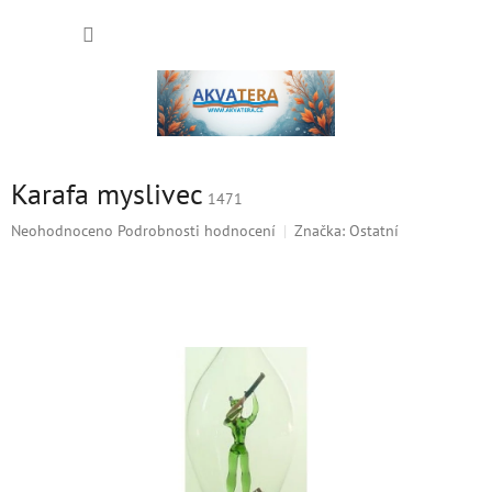
Přejít
NÁKUP
na
obsah
KOŠÍK
Karafa myslivec
1471
Průměrné
Neohodnoceno
Podrobnosti hodnocení
Značka:
Ostatní
hodnocení
produktu
je
0,0
z
5
hvězdiček.