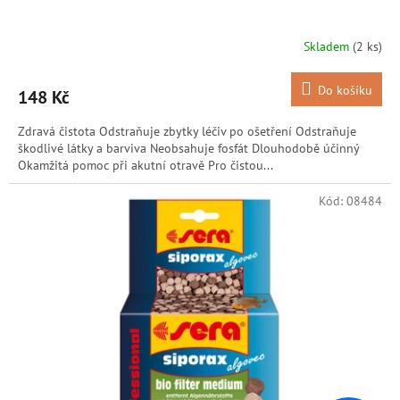
Skladem
(2 ks)
Do košíku
148 Kč
Zdravá čistota Odstraňuje zbytky léčiv po ošetření Odstraňuje
škodlivé látky a barviva Neobsahuje fosfát Dlouhodobě účinný
Okamžitá pomoc při akutní otravě Pro čistou...
Kód:
08484