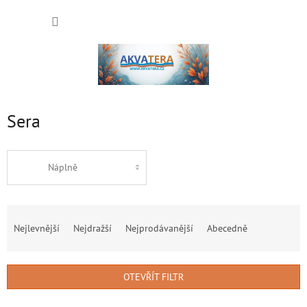
Přejít
NÁKUP
na
obsah
KOŠÍK
Sera
Náplně
Ř
a
Nejlevnější
Nejdražší
Nejprodávanější
Abecedně
z
e
n
OTEVŘÍT FILTR
í
p