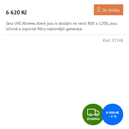
M
Do košíku
6 620 Kč
A
Sera UVC-Xtreme, které jsou k dostání ve verzi 800 a 1200, jsou
účinné a úsporné filtry nejnovější generace.
Kód:
32148
Z
8 300 Kč
–6 %
ZDARMA
D