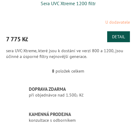
Sera UVC Xtreme 1200 filtr
A
R
U dodavatele
M
DETAIL
7 775 Kč
A
sera UVC-Xtreme, které jsou k dostání ve verzi 800 a 1200, jsou
účinné a úsporné filtry nejnovější generace.
8
položek celkem
O
v
l
DOPRAVA ZDARMA
á
při objednávce nad 1.500,- Kč
d
a
c
í
KAMENNÁ PRODEJNA
p
konzultace s odborníkem
r
v