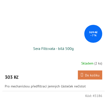
329 Kč
–7 %
Sera Filtr.vata - bílá 500g
Skladem
(2 ks)
Do košíku
303 Kč
Pro mechanickou předfiltraci jemných částeček nečistot
Kód:
45186