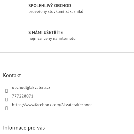
k
SPOLEHLIVÝ OBCHOD
y
prověřený stovkami zákazníků
v
ý
p
i
S NÁMI UŠETŘÍTE
s
nejnižší ceny na internetu
u
Z
á
p
a
Kontakt
t
í
obchod
@
akvatera.cz
777228071
https://www.facebook.com/AkvateraKechner
Informace pro vás