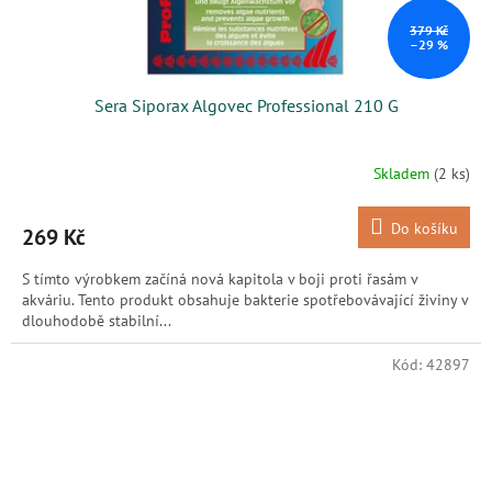
379 Kč
–29 %
Sera Siporax Algovec Professional 210 G
Skladem
(2 ks)
Do košíku
269 Kč
S tímto výrobkem začíná nová kapitola v boji proti řasám v
akváriu. Tento produkt obsahuje bakterie spotřebovávající živiny v
dlouhodobě stabilní...
Kód:
42897