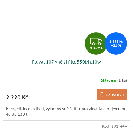
Z
2 835 Kč
–21 %
ZDARMA
D
Fluval 107 vnější filtr, 550l/h,10w
A
R
Skladem
(1 ks)
M
Do košíku
2 220 Kč
A
Energeticky efektivní, výkonný vnější filtr pro akvária o objemu od
40 do 130 l.
Kód:
101-444