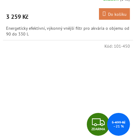
M
Do košíku
3 259 Kč
A
Energeticky efektivní, výkonný vnější filtr pro akvária o objemu od
90 do 330 l.
Kód:
101-450
Z
5 499 Kč
–21 %
ZDARMA
D