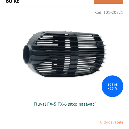
60 Kč
Kód:
101-20221
195 Kč
–23 %
Fluval FX-5,FX-6 sítko nasávací
U dodavatele