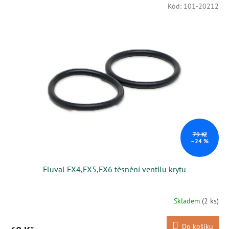
V
r
Kód:
101-20212
ý
o
p
d
i
u
s
k
p
t
r
ů
o
d
u
k
t
ů
79 Kč
–24 %
Fluval FX4,FX5,FX6 těsnění ventilu krytu
Skladem
(2 ks)
Do košíku