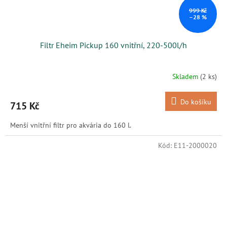
999 Kč
–28 %
Filtr Eheim Pickup 160 vnitřní, 220-500l/h
Skladem
(2 ks)
Do košíku
715 Kč
Menší vnitřní filtr pro akvária do 160 l.
Kód:
E11-2000020