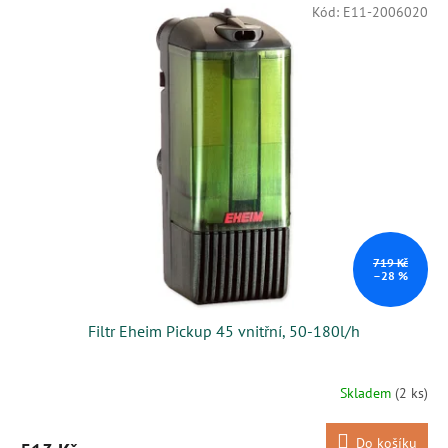
V
r
Kód:
E11-2006020
ý
o
p
d
i
u
s
k
p
t
r
ů
o
d
u
k
t
ů
719 Kč
–28 %
Filtr Eheim Pickup 45 vnitřní, 50-180l/h
Skladem
(2 ks)
Do košíku