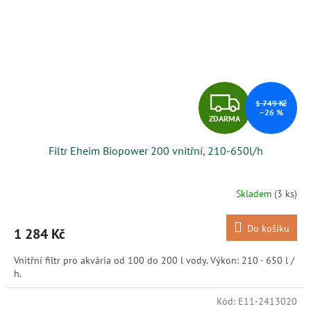
Z
1 749 Kč
–26 %
ZDARMA
D
Filtr Eheim Biopower 200 vnitřní, 210-650l/h
A
R
Skladem
(3 ks)
M
Do košíku
1 284 Kč
A
Vnitřní filtr pro akvária od 100 do 200 l vody. Výkon: 210 - 650 l /
h.
Kód:
E11-2413020