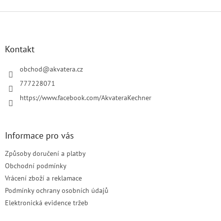
Z
á
p
a
Kontakt
t
í
obchod
@
akvatera.cz
777228071
https://www.facebook.com/AkvateraKechner
Informace pro vás
Způsoby doručení a platby
Obchodní podmínky
Vrácení zboží a reklamace
Podmínky ochrany osobních údajů
Elektronická evidence tržeb