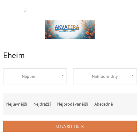
Přejít
NÁKUP
na
obsah
KOŠÍK
Eheim
Náplně
Náhradní díly
Ř
a
Nejlevnější
Nejdražší
Nejprodávanější
Abecedně
z
e
n
OTEVŘÍT FILTR
í
p