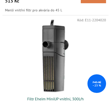
513 Kč
Menší vnitřní filtr pro akvária do 45 l.
Kód:
E11-2204020
745 Kč
–23 %
Filtr Eheim MiniUP vnitřní, 300l/h