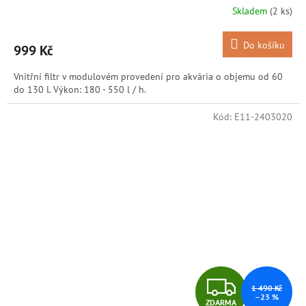
R
Skladem
(2 ks)
M
Do košíku
999 Kč
A
Vnitřní filtr v modulovém provedení pro akvária o objemu od 60
do 130 l. Výkon: 180 - 550 l / h.
Kód:
E11-2403020
Z
1 490 Kč
–23 %
ZDARMA