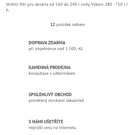
Vnitřní filtr pro akvária od 160 do 240 l vody. Výkon: 280 - 750 l /
h.
12
položek celkem
O
v
l
DOPRAVA ZDARMA
á
při objednávce nad 1.500,- Kč
d
a
c
í
KAMENNÁ PRODEJNA
p
konzultace s odborníkem
r
v
k
SPOLEHLIVÝ OBCHOD
y
prověřený stovkami zákazníků
v
ý
p
i
S NÁMI UŠETŘÍTE
s
nejnižší ceny na internetu
u