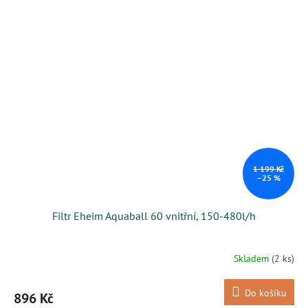
1 199 Kč
–25 %
Filtr Eheim Aquaball 60 vnitřní, 150-480l/h
Skladem
(2 ks)
Do košíku
896 Kč