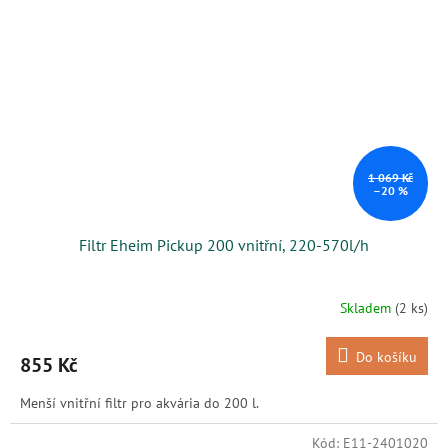
1 069 Kč
–20 %
Filtr Eheim Pickup 200 vnitřní, 220-570l/h
Skladem
(2 ks)
Do košíku
855 Kč
Menší vnitřní filtr pro akvária do 200 l.
Kód:
E11-2401020