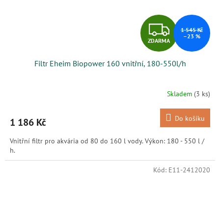
Z
1 545 Kč
–23 %
ZDARMA
D
Filtr Eheim Biopower 160 vnitřní, 180-550l/h
A
R
Skladem
(3 ks)
M
Do košíku
1 186 Kč
A
Vnitřní filtr pro akvária od 80 do 160 l vody. Výkon: 180 - 550 l /
h.
Kód:
E11-2412020