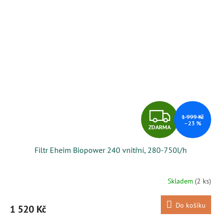
Z
1 999 Kč
–23 %
ZDARMA
D
Filtr Eheim Biopower 240 vnitřní, 280-750l/h
A
R
Skladem
(2 ks)
M
Do košíku
1 520 Kč
A