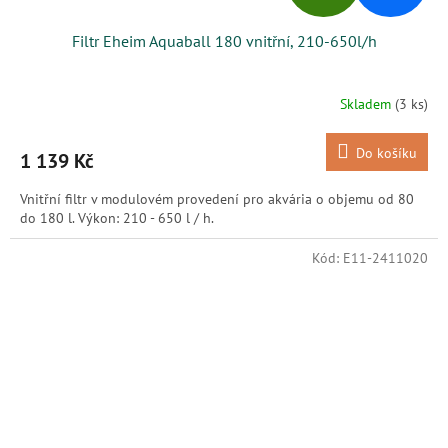
D
Filtr Eheim Aquaball 180 vnitřní, 210-650l/h
A
R
Skladem
(3 ks)
M
Do košíku
1 139 Kč
A
Vnitřní filtr v modulovém provedení pro akvária o objemu od 80
do 180 l. Výkon: 210 - 650 l / h.
Kód:
E11-2411020