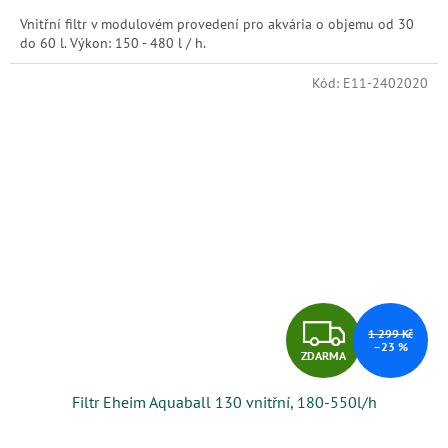
Vnitřní filtr v modulovém provedení pro akvária o objemu od 30
do 60 l. Výkon: 150 - 480 l / h.
Kód:
E11-2402020
Z
1 299 Kč
–23 %
ZDARMA
D
Filtr Eheim Aquaball 130 vnitřní, 180-550l/h
A