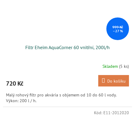
999 Kč
–27 %
Filtr Eheim AquaCorner 60 vnitřní, 200l/h
Skladem
(5 ks)
Do košíku
720 Kč
Malý rohový filtr pro akvária s objemem od 10 do 60 l vody.
Výkon: 200 l / h.
Kód:
E11-2012020