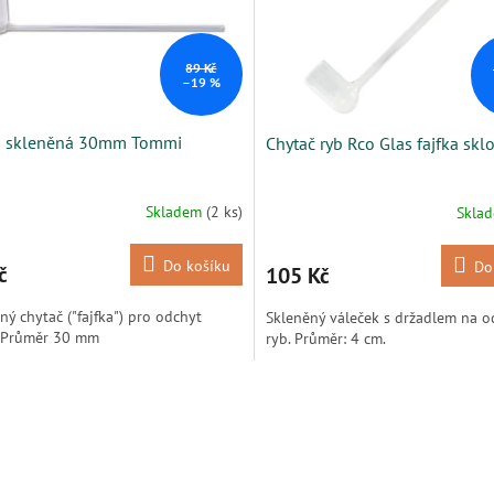
89 Kč
–19 %
a skleněná 30mm Tommi
Chytač ryb Rco Glas fajfka sk
Skladem
(2 ks)
Skla
Do košíku
Do
č
105 Kč
ný chytač ("fajfka") pro odchyt
Skleněný váleček s držadlem na o
. Průměr 30 mm
ryb. Průměr: 4 cm.
O
v
l
á
d