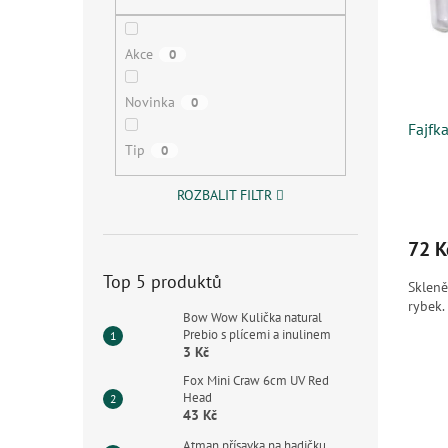
s
o
n
p
d
e
r
u
l
Akce
0
o
k
d
t
Novinka
0
u
ů
Fajfk
k
Tip
0
t
ů
ROZBALIT FILTR
72 K
Top 5 produktů
Skleně
rybek
Bow Wow Kulička natural
Prebio s plícemi a inulinem
3 Kč
Fox Mini Craw 6cm UV Red
Head
43 Kč
Atman přísavka na hadičku