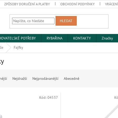
ZPŮSOBY DORUČENÍ A PLATBY
OBCHODNÍ PODMÍNKY
VRÁCENÍ
HLEDAT
HOVATELSKÉ POTŘEBY
RYBAŘINA
KONTAKTY
Značky
če
Fajfky
ky
nější
Nejdražší
Nejprodávanější
Abecedně
Kód:
04537
K