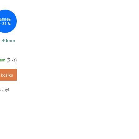
135 Kč
–22 %
lo 40mm
dem
(3 ks)
 košíku
dchyt