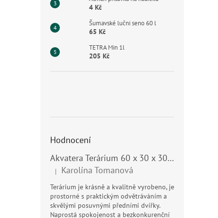
4 Kč
Šumavské lučni seno 60 l
65 Kč
TETRA Min 1l
205 Kč
Hodnocení
Akvatera Terárium 60 x 30 x 30 cm, 54 litrů
Karolína Tomanová
|
Hodnocení produktu je 5 z 5 hvězdiček.
Terárium je krásně a kvalitně vyrobeno, je
prostorné s praktickým odvětráváním a
skvělými posuvnými předními dvířky.
Naprostá spokojenost a bezkonkurenční