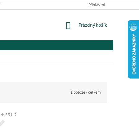
 ZBOŽÍ A REKLAMACE
PODMÍNKY OCHRANY OSOBNÍCH ÚDAJŮ
Přihlášení
EL
NÁKUPNÍ
Prázdný košík
KOŠÍK
2
položek celkem
ód:
531-2