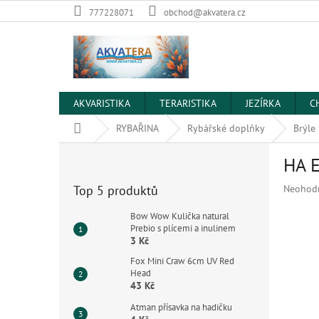
Přejít
777228071
obchod@akvatera.cz
na
obsah
AKVARISTIKA
TERARISTIKA
JEZÍRKA
C
Domů
RYBAŘINA
Rybářské doplňky
Brýle
P
HA E
o
s
Průměr
Top 5 produktů
Neohod
t
hodnoce
r
produkt
Bow Wow Kulička natural
a
Prebio s plícemi a inulinem
je
3 Kč
n
0,0
z
n
Fox Mini Craw 6cm UV Red
5
í
Head
hvězdiče
43 Kč
p
a
Atman přísavka na hadičku