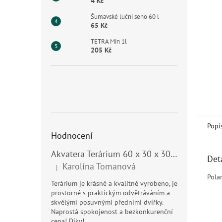
n
4 Kč
e
Šumavské lučni seno 60 l
l
65 Kč
TETRA Min 1l
205 Kč
Popi
Hodnocení
Akvatera Terárium 60 x 30 x 30 cm, 54 litrů
Det
Karolína Tomanová
|
Hodnocení produktu je 5 z 5 hvězdiček.
Polar
Terárium je krásně a kvalitně vyrobeno, je
prostorné s praktickým odvětráváním a
skvělými posuvnými předními dvířky.
Naprostá spokojenost a bezkonkurenční
cena! Díky!