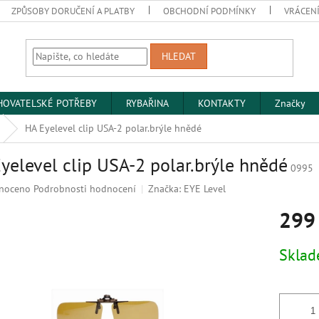
ZPŮSOBY DORUČENÍ A PLATBY
OBCHODNÍ PODMÍNKY
VRÁCENÍ
HLEDAT
HOVATELSKÉ POTŘEBY
RYBAŘINA
KONTAKTY
Značky
HA Eyelevel clip USA-2 polar.brýle hnědé
yelevel clip USA-2 polar.brýle hnědé
0995
né
noceno
Podrobnosti hodnocení
Značka:
EYE Level
ní
299
u
Měrná
Skla
cena:
k.