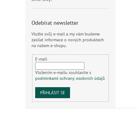
Odebírat newsletter
Vložte svůj e-mail a my vám budeme
zasílat informace o nových produktech
na našem e-shopu.
E-mail
Vložením e-mailu souhlasíte s
podmínkami ochrany osobních údajů
PŘIHLÁSIT SE
Z
á
p
a