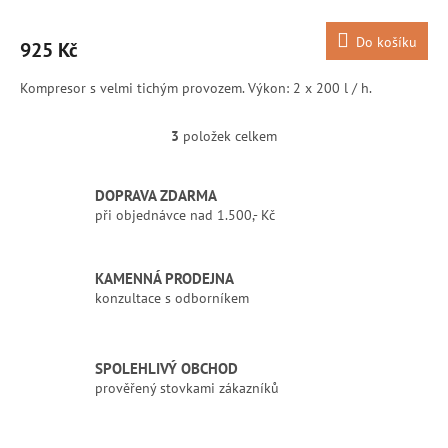
Do košíku
925 Kč
Kompresor s velmi tichým provozem. Výkon: 2 x 200 l / h.
3
položek celkem
O
v
l
DOPRAVA ZDARMA
á
při objednávce nad 1.500,- Kč
d
a
c
í
KAMENNÁ PRODEJNA
p
konzultace s odborníkem
r
v
k
SPOLEHLIVÝ OBCHOD
y
prověřený stovkami zákazníků
v
ý
p