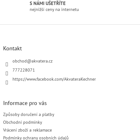
i
S NÁMI UŠETŘÍTE
s
nejnižší ceny na internetu
u
Z
á
p
a
Kontakt
t
í
obchod
@
akvatera.cz
777228071
https://www.facebook.com/AkvateraKechner
Informace pro vás
Způsoby doručení a platby
Obchodní podmínky
Vrácení zboží a reklamace
Podmínky ochrany osobních údajů