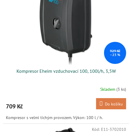
s
k
p
t
r
ů
o
d
u
k
t
ů
929 Kč
–23 %
Kompresor Eheim vzduchovací 100, 100l/h, 3,5W
Skladem
(3 ks)
Do košíku
709 Kč
Kompresor s velmi tichým provozem. Výkon: 100 l / h.
Kód:
E11-3702010