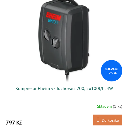
1 039 Kč
–23 %
Kompresor Eheim vzduchovací 200, 2x100l/h, 4W
Skladem
(1 ks)
Do košíku
797 Kč