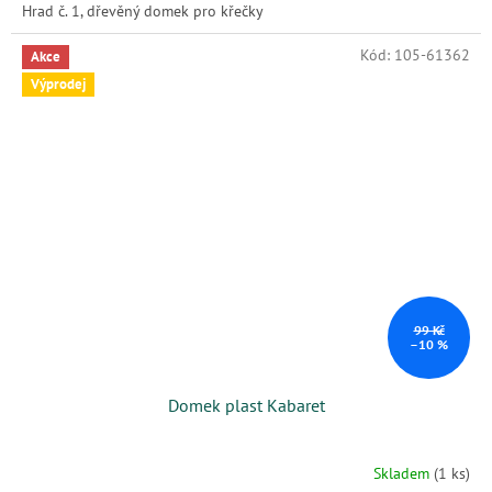
Hrad č. 1, dřevěný domek pro křečky
Kód:
105-61362
Akce
Výprodej
99 Kč
–10 %
Domek plast Kabaret
Skladem
(1 ks)