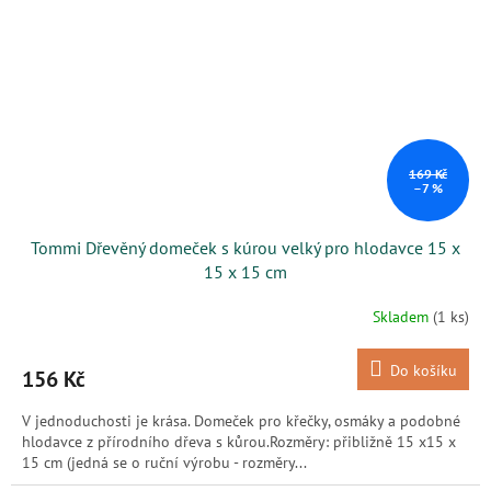
169 Kč
–7 %
Tommi Dřevěný domeček s kúrou velký pro hlodavce 15 x
15 x 15 cm
Skladem
(1 ks)
Do košíku
156 Kč
V jednoduchosti je krása. Domeček pro křečky, osmáky a podobné
hlodavce z přírodního dřeva s kůrou.Rozměry: přibližně 15 x15 x
15 cm (jedná se o ruční výrobu - rozměry...