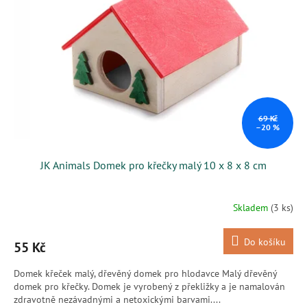
s
k
p
t
r
ů
o
d
u
k
t
ů
69 Kč
–20 %
JK Animals Domek pro křečky malý 10 x 8 x 8 cm
Skladem
(3 ks)
Do košíku
55 Kč
Domek křeček malý, dřevěný domek pro hlodavce Malý dřevěný
domek pro křečky. Domek je vyrobený z překližky a je namalován
zdravotně nezávadnými a netoxickými barvami....