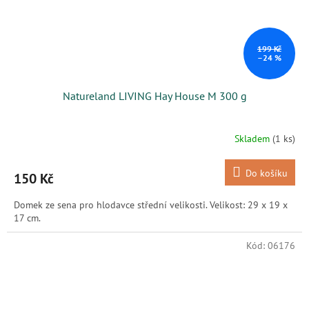
199 Kč
–24 %
Natureland LIVING Hay House M 300 g
Skladem
(1 ks)
Do košíku
150 Kč
Domek ze sena pro hlodavce střední velikosti. Velikost: 29 x 19 x
17 cm.
Kód:
06176