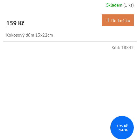
Skladem
(1 ks)
Do košíku
159 Kč
Kokosový dům 13x22cm
Kód:
18842
195 Kč
–14 %