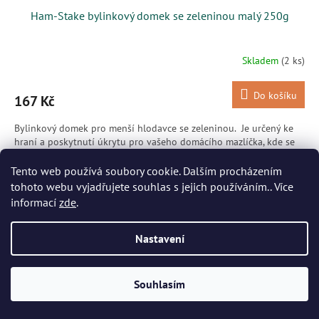
Ham-Stake bylinkový domek se zeleninou malý 250g
Skladem
(2 ks)
Do košíku
167 Kč
Bylinkový domek pro menší hlodavce se zeleninou. Je určený ke
hraní a poskytnutí úkrytu pro vašeho domácího mazlíčka, kde se
může schovat, ale také je vhodný jako pamlsek...
Tento web používá soubory cookie. Dalším procházením
Kód:
62837
tohoto webu vyjadřujete souhlas s jejich používáním.. Více
informací
zde
.
Nastavení
Souhlasím