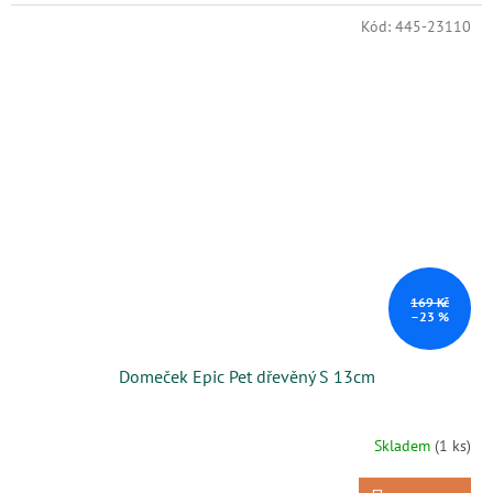
Kód:
445-23110
169 Kč
–23 %
Domeček Epic Pet dřevěný S 13cm
Skladem
(1 ks)