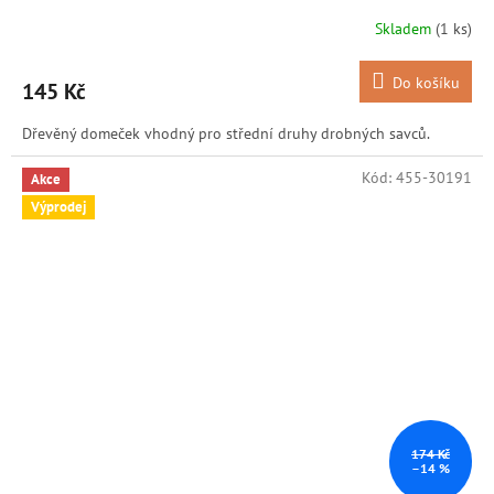
Skladem
(1 ks)
Do košíku
145 Kč
Dřevěný domeček vhodný pro střední druhy drobných savců.
Kód:
455-30191
Akce
Výprodej
174 Kč
–14 %