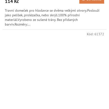
114 Kč
Travní domeček pro hlodavce se dvěma velkými otvory.Poslouží
jako pelíšek, prolézačka, nebo skrýš.100% přírodní
materiál.Vyrobeno ze sušené trávy. Bez přidaných
barviv.Rozměry:...
Kód:
61372