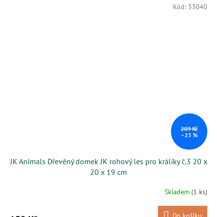
Kód:
33040
209 Kč
–23 %
JK Animals Dřevěný domek JK rohový les pro králíky č.3 20 x
20 x 19 cm
Skladem
(1 ks)
Do košíku