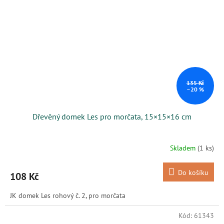
135 Kč
–20 %
Dřevěný domek Les pro morčata, 15×15×16 cm
Skladem
(1 ks)
Do košíku
108 Kč
JK domek Les rohový č. 2, pro morčata
Kód:
61343