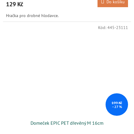
Do košíku
129 Kč
Hračka pro drobné hlodavce.
Kód:
445-23111
199 Kč
–27 %
Domeček EPIC PET dřevěný M 16cm