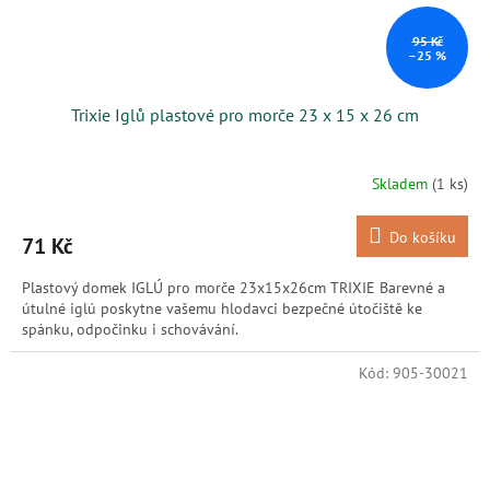
95 Kč
–25 %
Trixie Iglů plastové pro morče 23 x 15 x 26 cm
Skladem
(1 ks)
Do košíku
71 Kč
Plastový domek IGLÚ pro morče 23x15x26cm TRIXIE Barevné a
útulné iglú poskytne vašemu hlodavci bezpečné útočiště ke
spánku, odpočinku i schovávání.
Kód:
905-30021