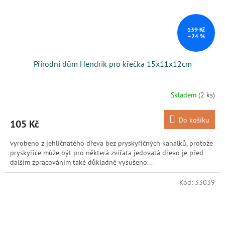
139 Kč
–24 %
Přírodní dům Hendrik pro křečka 15x11x12cm
Skladem
(2 ks)
Do košíku
105 Kč
vyrobeno z jehličnatého dřeva bez pryskyřičných kanálků, protože
pryskyřice může být pro některá zvířata jedovatá dřevo je před
dalším zpracováním také důkladně vysušeno...
Kód:
33039