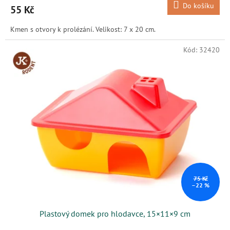
Do košíku
55 Kč
Kmen s otvory k prolézání. Velikost: 7 x 20 cm.
Kód:
32420
75 Kč
–22 %
Plastový domek pro hlodavce, 15×11×9 cm