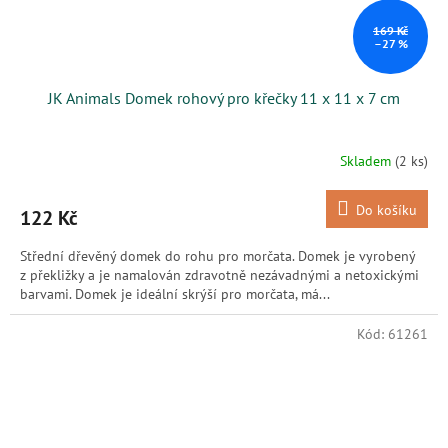
169 Kč
–27 %
JK Animals Domek rohový pro křečky 11 x 11 x 7 cm
Skladem
(2 ks)
Do košíku
122 Kč
Střední dřevěný domek do rohu pro morčata. Domek je vyrobený
z překližky a je namalován zdravotně nezávadnými a netoxickými
barvami. Domek je ideální skrýší pro morčata, má...
Kód:
61261