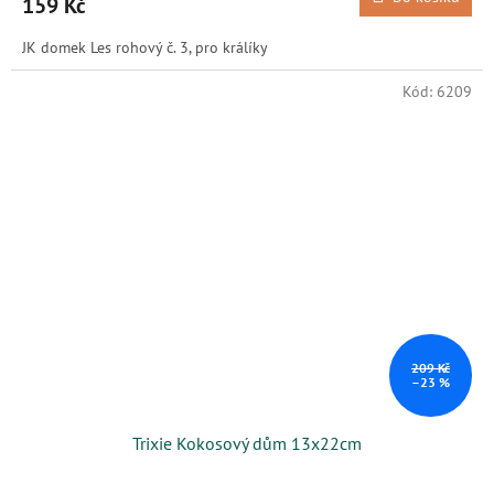
159 Kč
JK domek Les rohový č. 3, pro králíky
Kód:
6209
209 Kč
–23 %
Trixie Kokosový dům 13x22cm