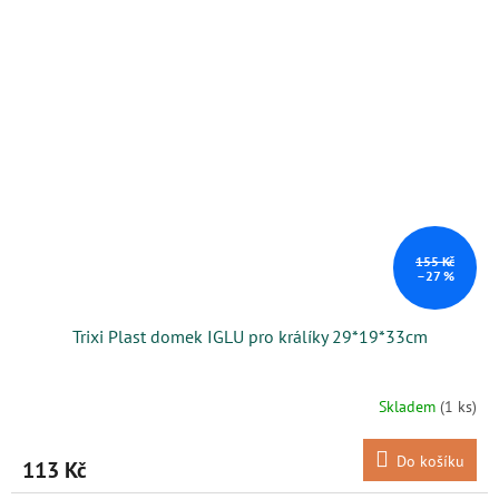
155 Kč
–27 %
Trixi Plast domek IGLU pro králíky 29*19*33cm
Skladem
(1 ks)
Do košíku
113 Kč