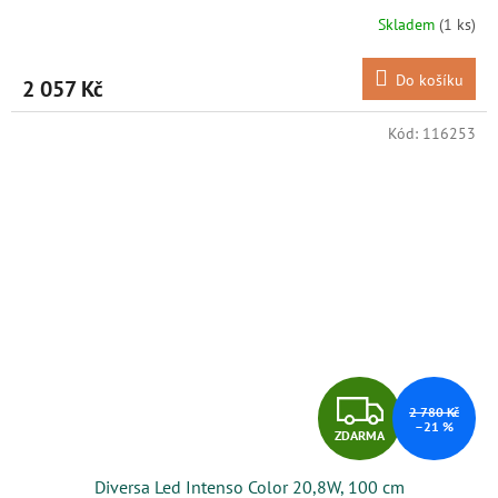
R
Skladem
(1 ks)
M
Do košíku
2 057 Kč
A
Kód:
116253
Z
2 780 Kč
–21 %
ZDARMA
D
Diversa Led Intenso Color 20,8W, 100 cm