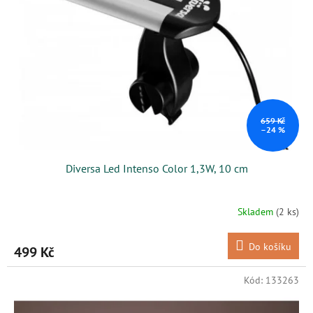
s
k
p
t
r
ů
o
d
u
k
t
ů
659 Kč
–24 %
Diversa Led Intenso Color 1,3W, 10 cm
Skladem
(2 ks)
Do košíku
499 Kč
Kód:
133263