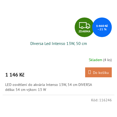
Z
1 460 Kč
–21 %
ZDARMA
D
Diversa Led Intenso 13W, 50 cm
A
R
Skladem
(4 ks)
M
Do košíku
1 146 Kč
A
LED osvětlení do akvária Intenso 13W, 54 cm DIVERSA
délka: 54 cm výkon: 13 W
Kód:
116246