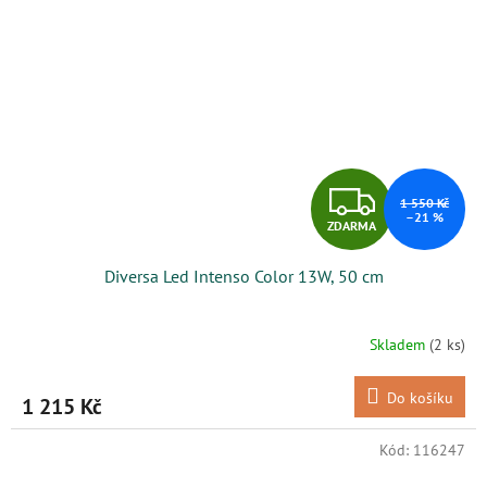
Z
1 550 Kč
–21 %
ZDARMA
D
Diversa Led Intenso Color 13W, 50 cm
A
R
Skladem
(2 ks)
M
Do košíku
1 215 Kč
A
Kód:
116247