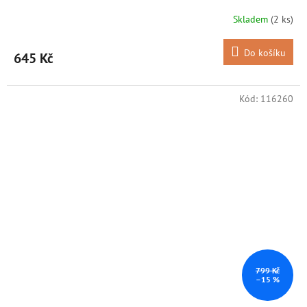
Skladem
(2 ks)
Do košíku
645 Kč
Kód:
116260
799 Kč
–15 %