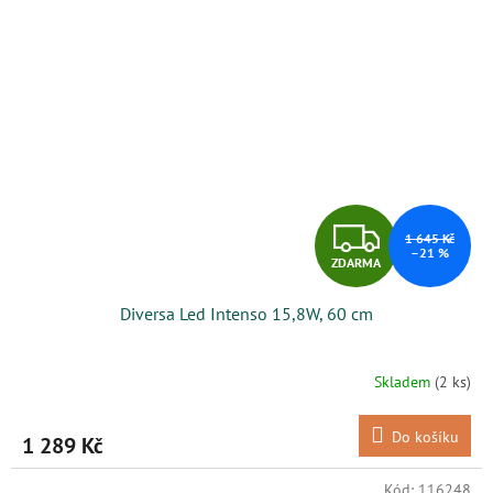
Z
1 645 Kč
–21 %
ZDARMA
D
Diversa Led Intenso 15,8W, 60 cm
A
R
Skladem
(2 ks)
M
Do košíku
1 289 Kč
A
Kód:
116248