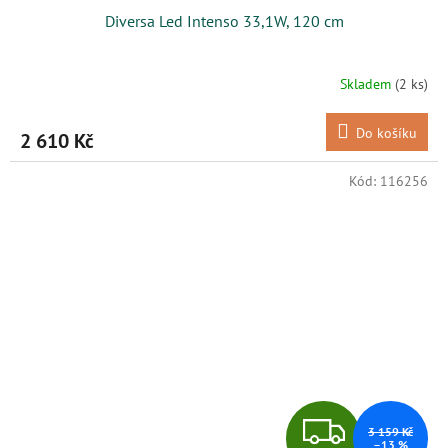
Diversa Led Intenso 33,1W, 120 cm
A
R
Skladem
(2 ks)
M
Do košíku
2 610 Kč
A
Kód:
116256
Z
3 159 Kč
–13 %