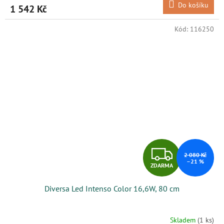
Do košíku
1 542 Kč
A
Kód:
116250
Z
2 080 Kč
–21 %
ZDARMA
D
Diversa Led Intenso Color 16,6W, 80 cm
A
R
Skladem
(1 ks)