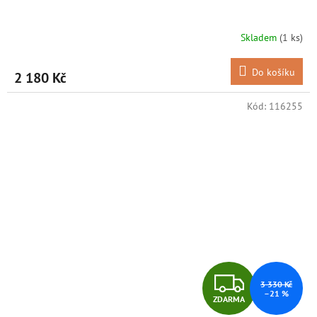
A
R
Skladem
(1 ks)
M
Do košíku
2 180 Kč
A
Kód:
116255
Z
3 330 Kč
–21 %
ZDARMA
D