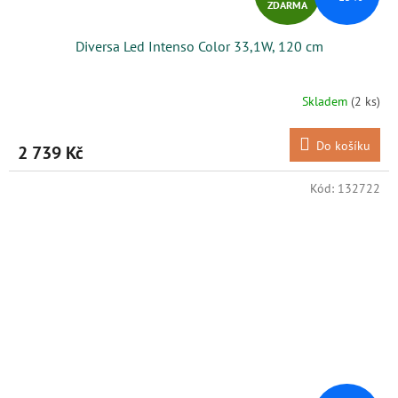
ZDARMA
D
Diversa Led Intenso Color 33,1W, 120 cm
A
R
Skladem
(2 ks)
M
Do košíku
2 739 Kč
A
Kód:
132722