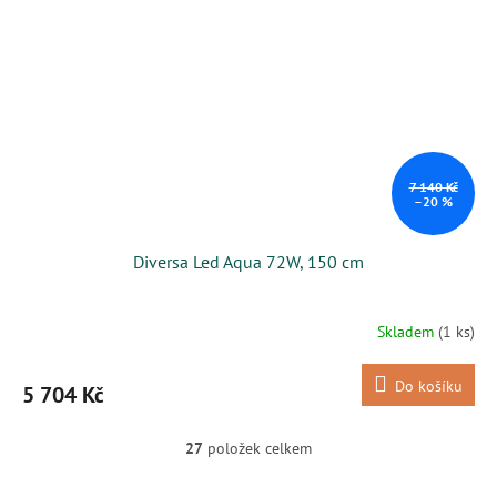
7 140 Kč
–20 %
Diversa Led Aqua 72W, 150 cm
Skladem
(1 ks)
Do košíku
5 704 Kč
27
položek celkem
O
v