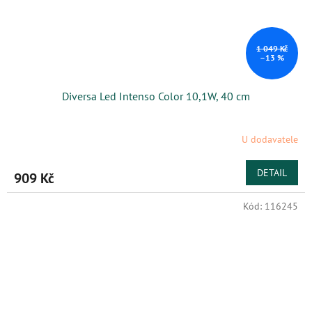
1 049 Kč
–13 %
Diversa Led Intenso Color 10,1W, 40 cm
U dodavatele
DETAIL
909 Kč
Kód:
116245