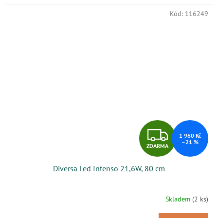
A
Kód:
116249
Z
1 960 Kč
–21 %
ZDARMA
D
Diversa Led Intenso 21,6W, 80 cm
A
R
Skladem
(2 ks)
M