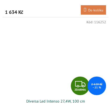
M
Do košíku
1 634 Kč
A
Kód:
116252
Z
2 620 Kč
–21 %
ZDARMA
D
Diversa Led Intenso 27,4W, 100 cm
A