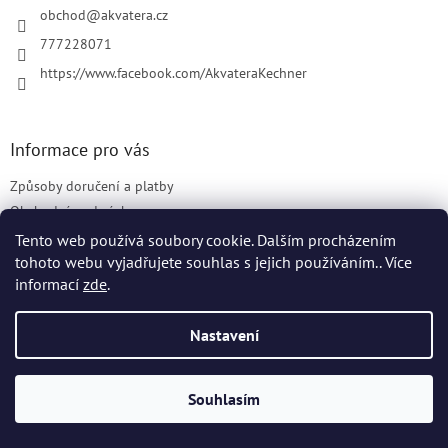
í
obchod
@
akvatera.cz
777228071
https://www.facebook.com/AkvateraKechner
Informace pro vás
Způsoby doručení a platby
Obchodní podmínky
Vrácení zboží a reklamace
Tento web používá soubory cookie. Dalším procházením
Podmínky ochrany osobních údajů
tohoto webu vyjadřujete souhlas s jejich používáním.. Více
informací
zde
.
Elektronická evidence tržeb
Nastavení
Facebook
Souhlasím