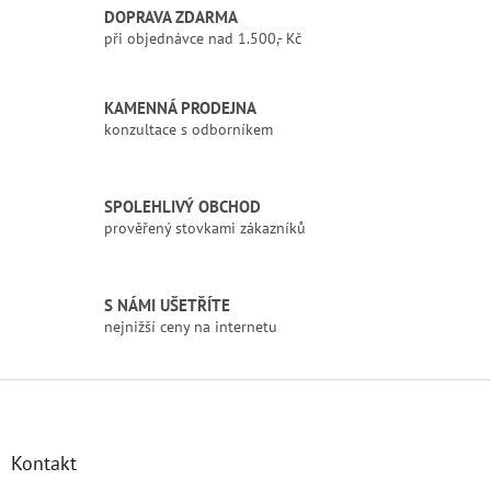
l
DOPRAVA ZDARMA
á
při objednávce nad 1.500,- Kč
d
a
c
í
KAMENNÁ PRODEJNA
p
konzultace s odborníkem
r
v
k
SPOLEHLIVÝ OBCHOD
y
prověřený stovkami zákazníků
v
ý
p
i
S NÁMI UŠETŘÍTE
s
nejnižší ceny na internetu
u
Z
á
p
a
Kontakt
t