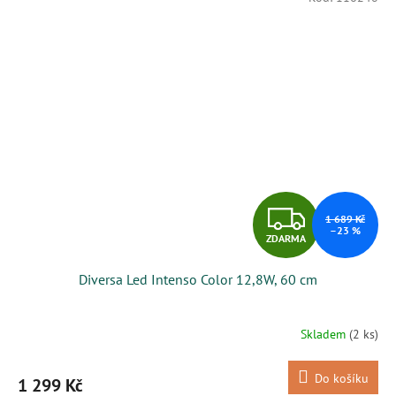
Z
1 689 Kč
–23 %
ZDARMA
D
Diversa Led Intenso Color 12,8W, 60 cm
A
R
Skladem
(2 ks)
M
Do košíku
1 299 Kč