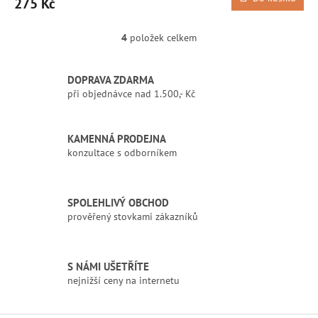
275 Kč
4
položek celkem
O
v
l
DOPRAVA ZDARMA
á
při objednávce nad 1.500,- Kč
d
a
c
í
KAMENNÁ PRODEJNA
p
konzultace s odborníkem
r
v
k
SPOLEHLIVÝ OBCHOD
y
prověřený stovkami zákazníků
v
ý
p
i
S NÁMI UŠETŘÍTE
s
nejnižší ceny na internetu
u