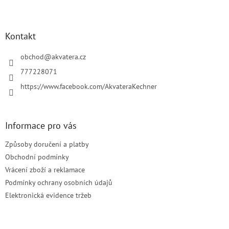
Z
á
p
a
Kontakt
t
í
obchod
@
akvatera.cz
777228071
https://www.facebook.com/AkvateraKechner
Informace pro vás
Způsoby doručení a platby
Obchodní podmínky
Vrácení zboží a reklamace
Podmínky ochrany osobních údajů
Elektronická evidence tržeb