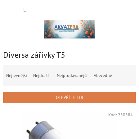
Přejít
NÁKUP
na
obsah
KOŠÍK
Diversa zářivky T5
Ř
a
Nejlevnější
Nejdražší
Nejprodávanější
Abecedně
z
e
n
OTEVŘÍT FILTR
í
p
V
r
Kód:
250584
ý
o
p
d
i
u