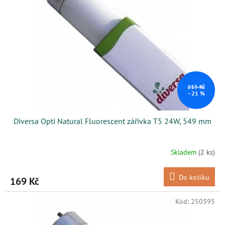
s
k
p
t
r
ů
o
d
u
k
t
ů
215 Kč
–21 %
Diversa Opti Natural Fluorescent zářivka T5 24W, 549 mm
Skladem
(2 ks)
Do košíku
169 Kč
Kód:
250395