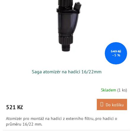
s
k
p
t
r
ů
o
d
u
k
t
ů
549 Kč
–5 %
Saga atomizér na hadici 16/22mm
Skladem
(1 ks)
Do košíku
521 Kč
Atomizér pro montáž na hadici z externího filtru, pro hadici o
průměru 16/22 mm.