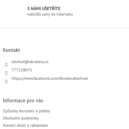
p
i
S NÁMI UŠETŘÍTE
s
nejnižší ceny na internetu
u
Z
á
p
a
Kontakt
t
í
obchod
@
akvatera.cz
777228071
https://www.facebook.com/AkvateraKechner
Informace pro vás
Způsoby doručení a platby
Obchodní podmínky
Vrácení zboží a reklamace