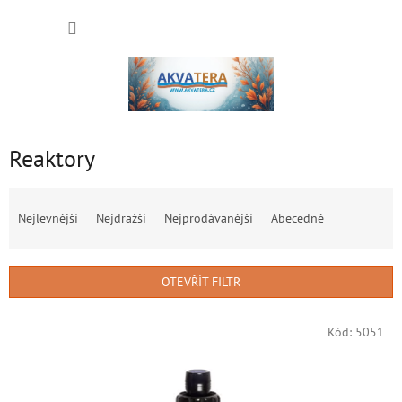
Přejít
NÁKUP
na
obsah
KOŠÍK
Reaktory
Ř
a
Nejlevnější
Nejdražší
Nejprodávanější
Abecedně
z
e
n
OTEVŘÍT FILTR
í
p
V
r
Kód:
5051
ý
o
p
d
i
u