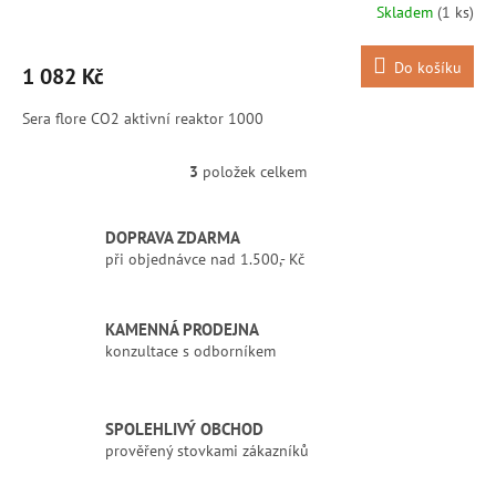
R
Skladem
(1 ks)
M
Do košíku
1 082 Kč
A
Sera flore CO2 aktivní reaktor 1000
3
položek celkem
O
v
l
DOPRAVA ZDARMA
á
při objednávce nad 1.500,- Kč
d
a
c
í
KAMENNÁ PRODEJNA
p
konzultace s odborníkem
r
v
k
SPOLEHLIVÝ OBCHOD
y
prověřený stovkami zákazníků
v
ý