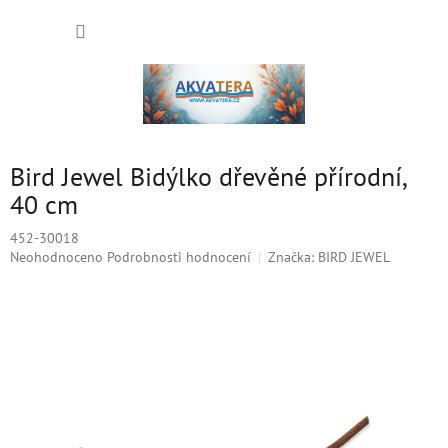
Přejít
NÁKUP
na
obsah
KOŠÍK
Bird Jewel Bidýlko dřevěné přírodní,
40 cm
452-30018
Průměrné
Neohodnoceno
Podrobnosti hodnocení
Značka:
BIRD JEWEL
hodnocení
produktu
je
0,0
z
5
hvězdiček.