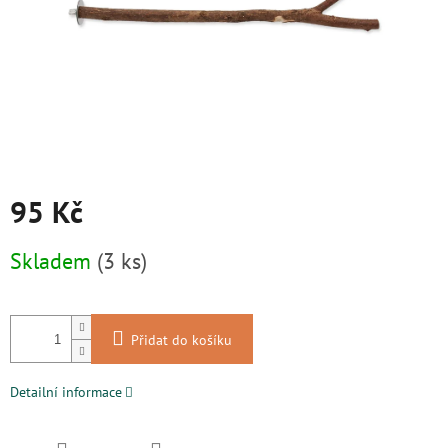
95 Kč
Měrná
Skladem
(3 ks)
cena:
Přidat do košíku
Detailní informace