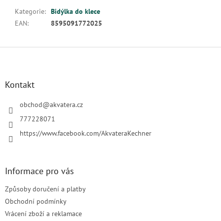
Kategorie
:
Bidýlka do klece
EAN
:
8595091772025
Z
á
p
a
Kontakt
t
í
obchod
@
akvatera.cz
777228071
https://www.facebook.com/AkvateraKechner
Informace pro vás
Způsoby doručení a platby
Obchodní podmínky
Vrácení zboží a reklamace