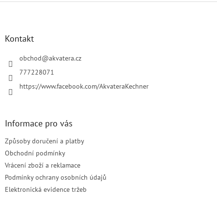
Z
á
p
a
Kontakt
t
í
obchod
@
akvatera.cz
777228071
https://www.facebook.com/AkvateraKechner
Informace pro vás
Způsoby doručení a platby
Obchodní podmínky
Vrácení zboží a reklamace
Podmínky ochrany osobních údajů
Elektronická evidence tržeb