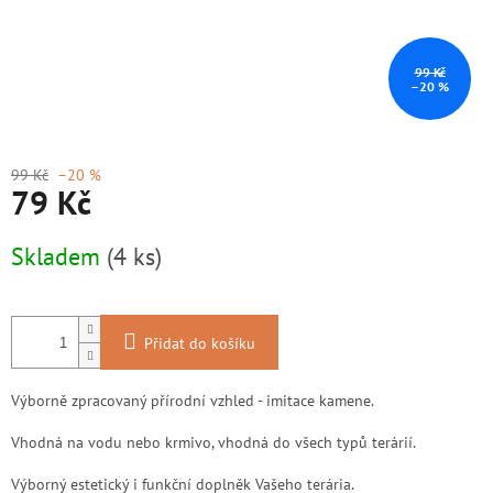
99 Kč
–20 %
99 Kč
–20 %
79 Kč
Měrná
Skladem
(4 ks)
cena:
Přidat do košíku
Výborně zpracovaný přírodní vzhled - imitace kamene.
Vhodná na vodu nebo krmivo, vhodná do všech typů terárií.
Výborný estetický i funkční doplněk Vašeho terária.