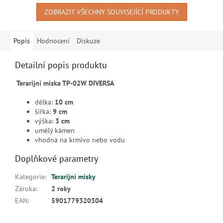
ZOBRAZIT VŠECHNY SOUVISEJÍCÍ PRODUKTY
Popis
Hodnocení
Diskuze
Detailní popis produktu
Terarijní miska TP-02W DIVERSA
délka:
10 cm
šířka:
9 cm
výška:
3 cm
umělý kámen
vhodná na krmivo nebo vodu
Doplňkové parametry
Kategorie
:
Terarijní misky
Záruka
:
2 roky
EAN
:
5901779320304