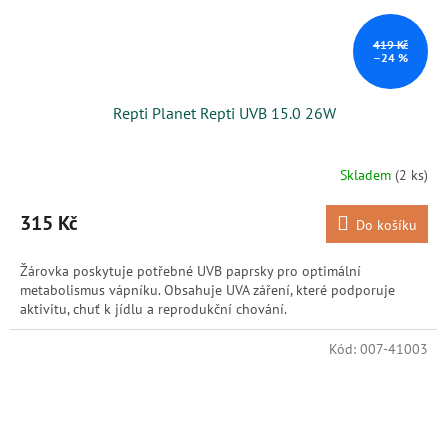
419 Kč
–24 %
Repti Planet Repti UVB 15.0 26W
Skladem
(2 ks)
315 Kč
Do košíku
Žárovka poskytuje potřebné UVB paprsky pro optimální
metabolismus vápníku. Obsahuje UVA záření, které podporuje
aktivitu, chuť k jídlu a reprodukční chování.
Kód:
007-41003