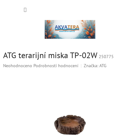
Přejít
NÁKUP
na
obsah
KOŠÍK
ATG terarijní miska TP-02W
250775
Průměrné
Neohodnoceno
Podrobnosti hodnocení
Značka:
ATG
hodnocení
produktu
je
0,0
z
5
hvězdiček.