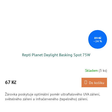
89 Kč
–24 %
Repti Planet Daylight Basking Spot 75W
Skladem
(3 ks)
67 Kč
Do košíku
Žárovka poskytuje optimální poměr ultrafialového UVA záření,
světelného záření a infračerveného (tepelného) záření.